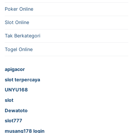
Poker Online
Slot Online
Tak Berkategori
Togel Online
apigacor
slot terpercaya
UNYU168
slot
Dewatoto
slot777
musang178 login