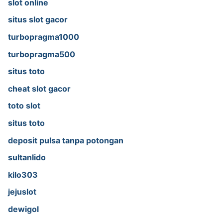
slot online
situs slot gacor
turbopragma1000
turbopragma500
situs toto
cheat slot gacor
toto slot
situs toto
deposit pulsa tanpa potongan
sultanlido
kilo303
jejuslot
dewigol