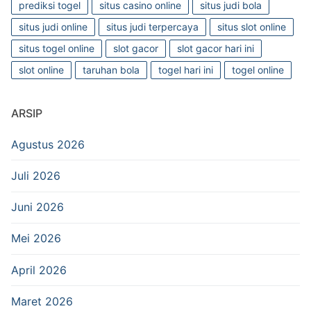
prediksi togel
situs casino online
situs judi bola
situs judi online
situs judi terpercaya
situs slot online
situs togel online
slot gacor
slot gacor hari ini
slot online
taruhan bola
togel hari ini
togel online
ARSIP
Agustus 2026
Juli 2026
Juni 2026
Mei 2026
April 2026
Maret 2026