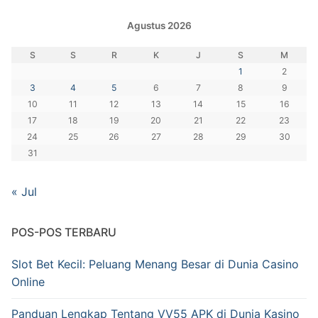
Agustus 2026
S
S
R
K
J
S
M
1
2
3
4
5
6
7
8
9
10
11
12
13
14
15
16
17
18
19
20
21
22
23
24
25
26
27
28
29
30
31
« Jul
POS-POS TERBARU
Slot Bet Kecil: Peluang Menang Besar di Dunia Casino
Online
Panduan Lengkap Tentang VV55 APK di Dunia Kasino