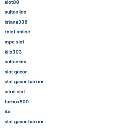
slot88
sultanlido
istana338
rolet online
mpo slot
kilo303
sultanlido
slot gacor
slot gacor hari ini
situs slot
turbox500
4d
slot gacor hari ini