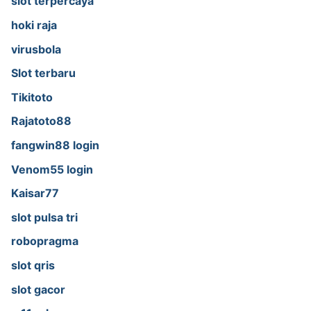
slot terpercaya
hoki raja
virusbola
Slot terbaru
Tikitoto
Rajatoto88
fangwin88 login
Venom55 login
Kaisar77
slot pulsa tri
robopragma
slot qris
slot gacor