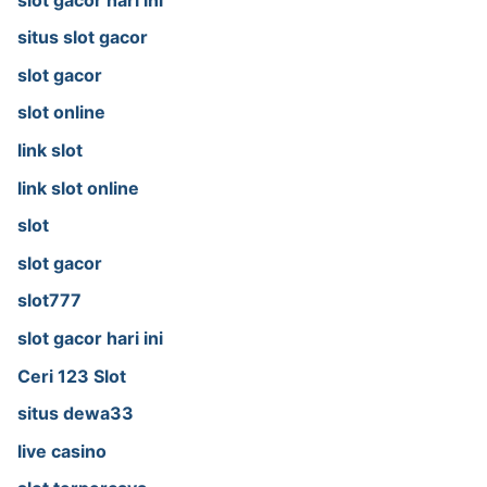
situs slot gacor
slot gacor
slot online
link slot
link slot online
slot
slot gacor
slot777
slot gacor hari ini
Ceri 123 Slot
situs dewa33
live casino