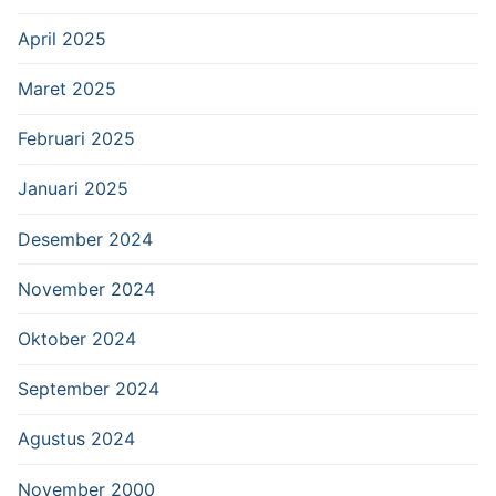
April 2025
Maret 2025
Februari 2025
Januari 2025
Desember 2024
November 2024
Oktober 2024
September 2024
Agustus 2024
November 2000