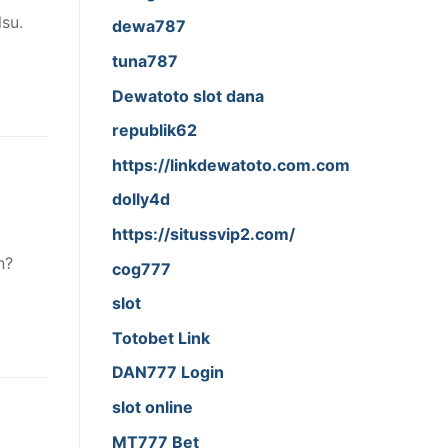
su.
dewa787
tuna787
Dewatoto slot dana
republik62
https://linkdewatoto.com.com
dolly4d
https://situssvip2.com/
n?
cog777
slot
Totobet Link
DAN777 Login
slot online
MT777 Bet