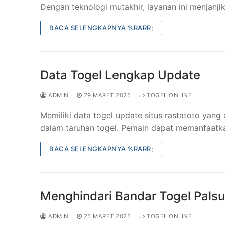
Dengan teknologi mutakhir, layanan ini menjanj
BACA SELENGKAPNYA %RARR;
Data Togel Lengkap Update
ADMIN
29 MARET 2025
TOGEL ONLINE
Memiliki data togel update situs rastatoto yan
dalam taruhan togel. Pemain dapat memanfaatkan
BACA SELENGKAPNYA %RARR;
Menghindari Bandar Togel Palsu
ADMIN
25 MARET 2025
TOGEL ONLINE