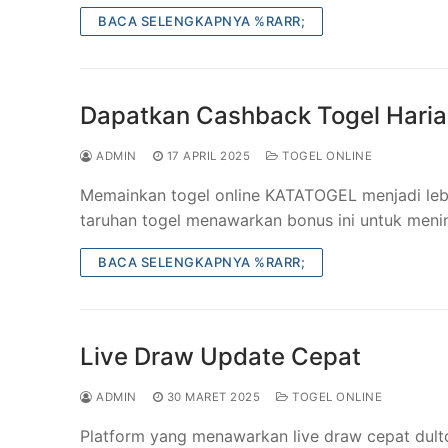
BACA SELENGKAPNYA %RARR;
Dapatkan Cashback Togel Hari
ADMIN
17 APRIL 2025
TOGEL ONLINE
Memainkan togel online KATATOGEL menjadi leb
taruhan togel menawarkan bonus ini untuk me
BACA SELENGKAPNYA %RARR;
Live Draw Update Cepat
ADMIN
30 MARET 2025
TOGEL ONLINE
Platform yang menawarkan live draw cepat dultoge