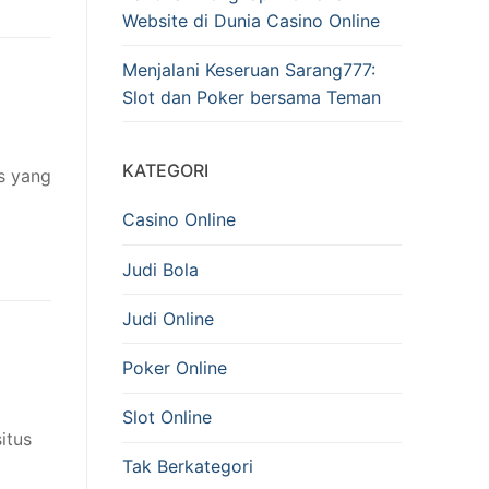
Website di Dunia Casino Online
Menjalani Keseruan Sarang777:
Slot dan Poker bersama Teman
KATEGORI
s yang
Casino Online
Judi Bola
Judi Online
Poker Online
Slot Online
itus
Tak Berkategori