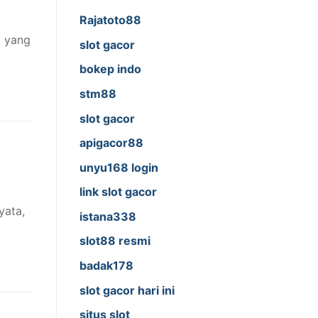
Rajatoto88
i yang
slot gacor
bokep indo
stm88
slot gacor
apigacor88
unyu168 login
link slot gacor
yata,
istana338
slot88 resmi
badak178
slot gacor hari ini
situs slot