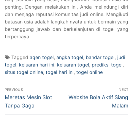
penting. Dengan melakukan ini, Anda melindungi diri
dan menjaga reputasi komunitas judi online. Mengikuti
batasan usia adalah langkah nyata untuk bermain yang
bertanggung jawab dan berkelanjutan di togel yang
terpercaya.
Tagged
agen togel
,
angka togel
,
bandar togel
,
judi
togel
,
keluaran hari ini
,
keluaran togel
,
prediksi togel
,
situs togel online
,
togel hari ini
,
togel online
Navigasi
PREVIOUS
NEXT
pos
Previous
Next
Meretas Mesin Slot
Website Bola Aktif Siang
post:
post:
Tanpa Gagal
Malam