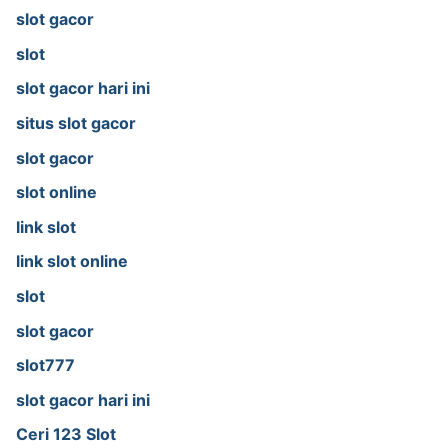
slot gacor
slot
slot gacor hari ini
situs slot gacor
slot gacor
slot online
link slot
link slot online
slot
slot gacor
slot777
slot gacor hari ini
Ceri 123 Slot