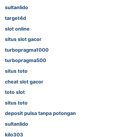
sultanlido
target4d
slot online
situs slot gacor
turbopragma1000
turbopragma500
situs toto
cheat slot gacor
toto slot
situs toto
deposit pulsa tanpa potongan
sultanlido
kilo303