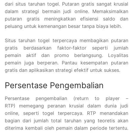
dari situs taruhan togel. Putaran gratis sangat krusial
dalam strategi bermain judi online. Memaksimalkan
putaran gratis meningkatkan efisiensi saldo dan
peluang untuk kemenangan besar tanpa biaya lebih.
Situs taruhan togel terpercaya membagikan putaran
gratis berdasarkan faktor-faktor seperti jumlah
pemain aktif dan promo berlangsung. Loyalitas
pemain juga berperan. Pantau kesempatan putaran
gratis dan aplikasikan strategi efektif untuk sukses.
Persentase Pengembalian
Persentase pengembalian (return to player –
RTP) memegang peranan krusial dalam dunia judi
online, seperti togel terpercaya. RTP menandakan
bagian dari jumlah total taruhan yang teoretis akan
diterima kembali oleh pemain dalam periode tertentu.