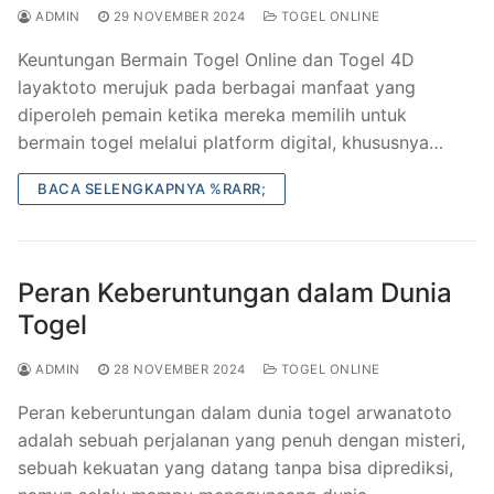
ADMIN
29 NOVEMBER 2024
TOGEL ONLINE
Keuntungan Bermain Togel Online dan Togel 4D
layaktoto merujuk pada berbagai manfaat yang
diperoleh pemain ketika mereka memilih untuk
bermain togel melalui platform digital, khususnya…
BACA SELENGKAPNYA %RARR;
Peran Keberuntungan dalam Dunia
Togel
ADMIN
28 NOVEMBER 2024
TOGEL ONLINE
Peran keberuntungan dalam dunia togel arwanatoto
adalah sebuah perjalanan yang penuh dengan misteri,
sebuah kekuatan yang datang tanpa bisa diprediksi,