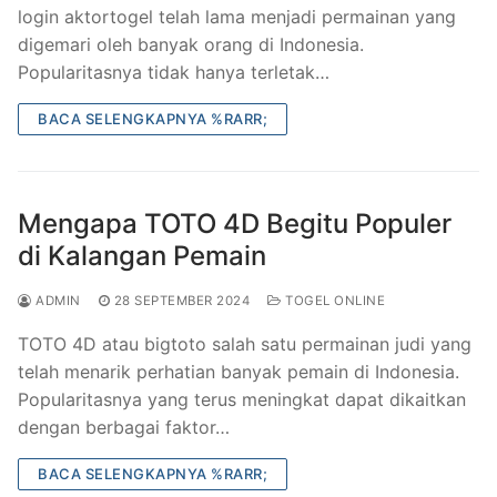
login aktortogel telah lama menjadi permainan yang
digemari oleh banyak orang di Indonesia.
Popularitasnya tidak hanya terletak…
BACA SELENGKAPNYA %RARR;
Mengapa TOTO 4D Begitu Populer
di Kalangan Pemain
ADMIN
28 SEPTEMBER 2024
TOGEL ONLINE
TOTO 4D atau bigtoto salah satu permainan judi yang
telah menarik perhatian banyak pemain di Indonesia.
Popularitasnya yang terus meningkat dapat dikaitkan
dengan berbagai faktor…
BACA SELENGKAPNYA %RARR;