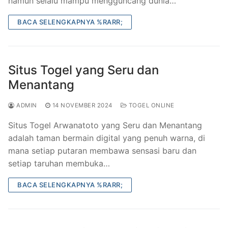
namun selalu mampu mengguncang dunia…
BACA SELENGKAPNYA %RARR;
Situs Togel yang Seru dan
Menantang
ADMIN
14 NOVEMBER 2024
TOGEL ONLINE
Situs Togel Arwanatoto yang Seru dan Menantang
adalah taman bermain digital yang penuh warna, di
mana setiap putaran membawa sensasi baru dan
setiap taruhan membuka…
BACA SELENGKAPNYA %RARR;