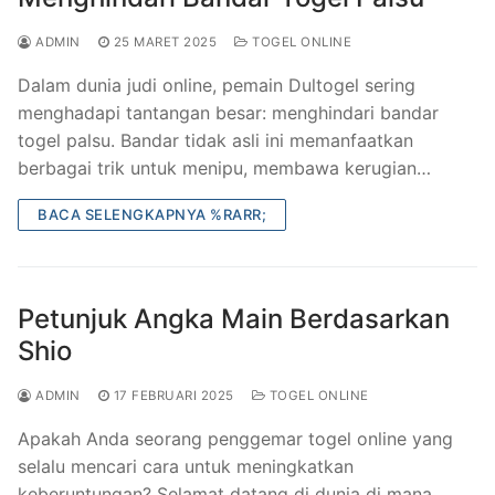
ADMIN
25 MARET 2025
TOGEL ONLINE
Dalam dunia judi online, pemain Dultogel sering
menghadapi tantangan besar: menghindari bandar
togel palsu. Bandar tidak asli ini memanfaatkan
berbagai trik untuk menipu, membawa kerugian…
BACA SELENGKAPNYA %RARR;
Petunjuk Angka Main Berdasarkan
Shio
ADMIN
17 FEBRUARI 2025
TOGEL ONLINE
Apakah Anda seorang penggemar togel online yang
selalu mencari cara untuk meningkatkan
keberuntungan? Selamat datang di dunia di mana