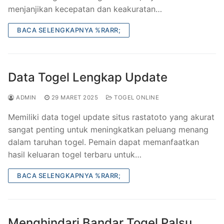
menjanjikan kecepatan dan keakuratan…
BACA SELENGKAPNYA %RARR;
Data Togel Lengkap Update
ADMIN
29 MARET 2025
TOGEL ONLINE
Memiliki data togel update situs rastatoto yang akurat
sangat penting untuk meningkatkan peluang menang
dalam taruhan togel. Pemain dapat memanfaatkan
hasil keluaran togel terbaru untuk…
BACA SELENGKAPNYA %RARR;
Menghindari Bandar Togel Palsu