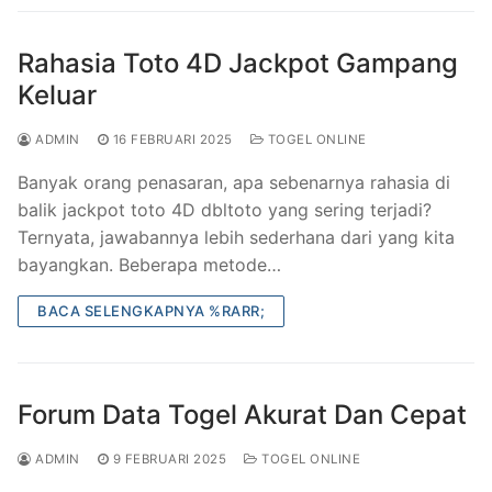
Rahasia Toto 4D Jackpot Gampang
Keluar
ADMIN
16 FEBRUARI 2025
TOGEL ONLINE
Banyak orang penasaran, apa sebenarnya rahasia di
balik jackpot toto 4D dbltoto yang sering terjadi?
Ternyata, jawabannya lebih sederhana dari yang kita
bayangkan. Beberapa metode…
BACA SELENGKAPNYA %RARR;
Forum Data Togel Akurat Dan Cepat
ADMIN
9 FEBRUARI 2025
TOGEL ONLINE