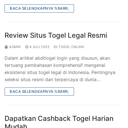
BACA SELENGKAPNYA %RARR;
Review Situs Togel Legal Resmi
ADMIN
4 JULI 2025
TOGEL ONLINE
Dalam artikel abditogel login yang disusun, akan
tertuang pembahasan komprehensif mengenai
eksistensi situs togel legal di Indonesia. Pentingnya
seleksi situs resmi dan terpercaya di dunia…
BACA SELENGKAPNYA %RARR;
Dapatkan Cashback Togel Harian
Mudah