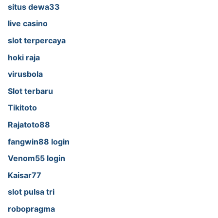
situs dewa33
live casino
slot terpercaya
hoki raja
virusbola
Slot terbaru
Tikitoto
Rajatoto88
fangwin88 login
Venom55 login
Kaisar77
slot pulsa tri
robopragma