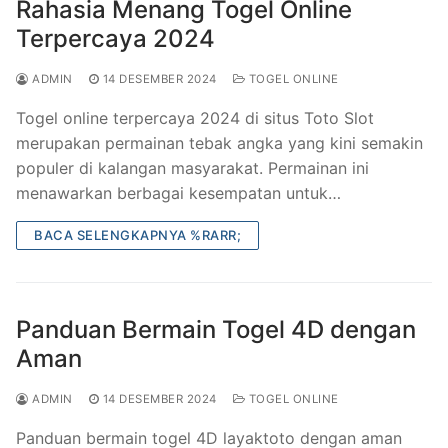
Rahasia Menang Togel Online
Terpercaya 2024
ADMIN
14 DESEMBER 2024
TOGEL ONLINE
Togel online terpercaya 2024 di situs Toto Slot
merupakan permainan tebak angka yang kini semakin
populer di kalangan masyarakat. Permainan ini
menawarkan berbagai kesempatan untuk…
BACA SELENGKAPNYA %RARR;
Panduan Bermain Togel 4D dengan
Aman
ADMIN
14 DESEMBER 2024
TOGEL ONLINE
Panduan bermain togel 4D layaktoto dengan aman