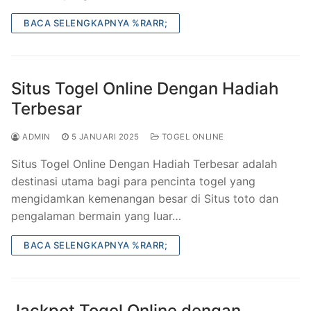
BACA SELENGKAPNYA %RARR;
Situs Togel Online Dengan Hadiah
Terbesar
ADMIN
5 JANUARI 2025
TOGEL ONLINE
Situs Togel Online Dengan Hadiah Terbesar adalah
destinasi utama bagi para pencinta togel yang
mengidamkan kemenangan besar di Situs toto dan
pengalaman bermain yang luar…
BACA SELENGKAPNYA %RARR;
Jackpot Togel Online dengan