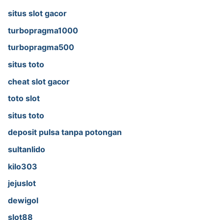
situs slot gacor
turbopragma1000
turbopragma500
situs toto
cheat slot gacor
toto slot
situs toto
deposit pulsa tanpa potongan
sultanlido
kilo303
jejuslot
dewigol
slot88