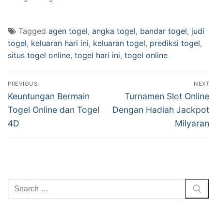
Tagged
agen togel
,
angka togel
,
bandar togel
,
judi
togel
,
keluaran hari ini
,
keluaran togel
,
prediksi togel
,
situs togel online
,
togel hari ini
,
togel online
Navigasi
PREVIOUS
NEXT
pos
Previous
Next
Keuntungan Bermain
Turnamen Slot Online
post:
post:
Togel Online dan Togel
Dengan Hadiah Jackpot
4D
Milyaran
Cari: