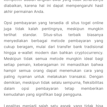
diabaikan, karena hal ini dapat mempengaruhi hasil
akhir permainan Anda.
Opsi pembayaran yang tersedia di situs togel online
juga tidak kalah pentingnya, meskipun mungkin
terlihat standar. Situs-situs terbaik biasanya
menyediakan berbagai metode pembayaran yang
cukup beragam, mulai dari transfer bank tradisional
hingga e-wallet modern dan bahkan cryptocurrency.
Meskipun tidak semua metode mungkin ideal bagi
setiap pemain, keberagaman ini memastikan bahwa
hampir semua orang dapat menemukan cara yang
paling nyaman untuk melakukan transaksi. Dengan
demikian, meskipun tidak selalu sempurna, fleksibilitas
dalam opsi pembayaran tetap memberikan
kemudahan yang signifikan bagi pengguna.
Legalitas menjadi salah satu aspek yang tidak bisa