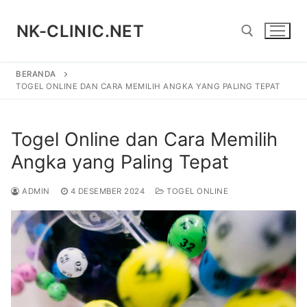
Lompat
ke
NK-CLINIC.NET
konten
BERANDA
Cari:
TOGEL ONLINE DAN CARA MEMILIH ANGKA YANG PALING TEPAT
Togel Online dan Cara Memilih
Angka yang Paling Tepat
ADMIN
4 DESEMBER 2024
TOGEL ONLINE