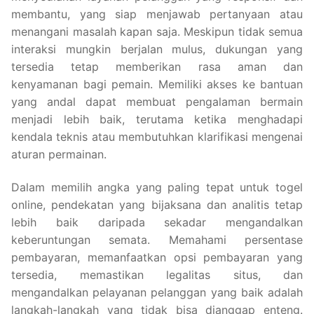
membantu, yang siap menjawab pertanyaan atau
menangani masalah kapan saja. Meskipun tidak semua
interaksi mungkin berjalan mulus, dukungan yang
tersedia tetap memberikan rasa aman dan
kenyamanan bagi pemain. Memiliki akses ke bantuan
yang andal dapat membuat pengalaman bermain
menjadi lebih baik, terutama ketika menghadapi
kendala teknis atau membutuhkan klarifikasi mengenai
aturan permainan.
Dalam memilih angka yang paling tepat untuk togel
online, pendekatan yang bijaksana dan analitis tetap
lebih baik daripada sekadar mengandalkan
keberuntungan semata. Memahami persentase
pembayaran, memanfaatkan opsi pembayaran yang
tersedia, memastikan legalitas situs, dan
mengandalkan pelayanan pelanggan yang baik adalah
langkah-langkah yang tidak bisa dianggap enteng.