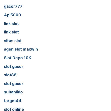
gacor777
Api5000
link slot
link slot
situs slot
agen slot maxwin
Slot Depo 10K
slot gacor
slot88
slot gacor
sultanlido
target4d
slot online