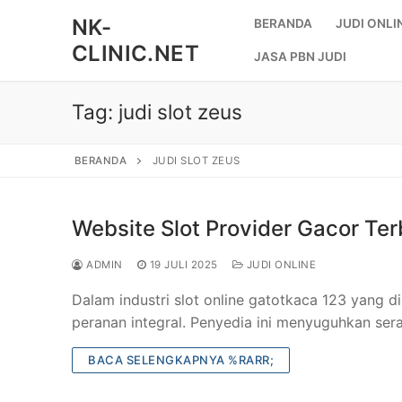
Lompat
NK-
BERANDA
JUDI ONLI
ke
CLINIC.NET
konten
JASA PBN JUDI
Tag:
judi slot zeus
BERANDA
JUDI SLOT ZEUS
Website Slot Provider Gacor Ter
ADMIN
19 JULI 2025
JUDI ONLINE
Dalam industri slot online gatotkaca 123 yang 
peranan integral. Penyedia ini menyuguhkan ser
BACA SELENGKAPNYA %RARR;