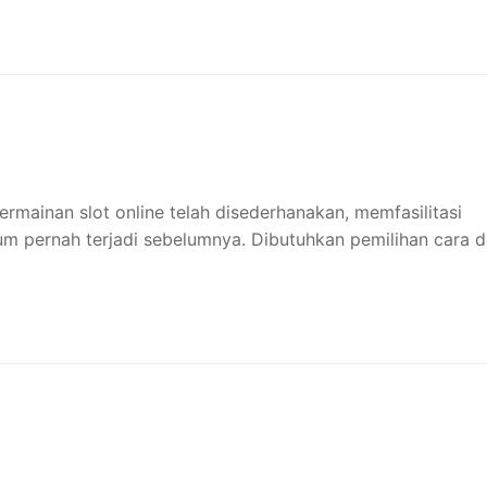
mainan slot online telah disederhanakan, memfasilitasi
m pernah terjadi sebelumnya. Dibutuhkan pemilihan cara d