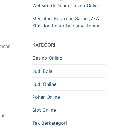
Website di Dunia Casino Online
Menjalani Keseruan Sarang777:
Slot dan Poker bersama Teman
KATEGORI
ainan
Casino Online
Judi Bola
Judi Online
Poker Online
Slot Online
ni.
Tak Berkategori