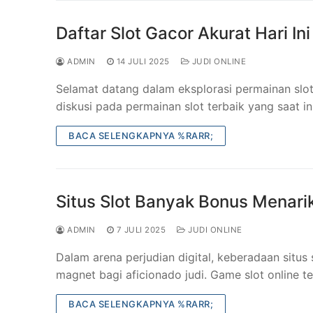
Daftar Slot Gacor Akurat Hari Ini
ADMIN
14 JULI 2025
JUDI ONLINE
Selamat datang dalam eksplorasi permainan slot
diskusi pada permainan slot terbaik yang saat 
BACA SELENGKAPNYA %RARR;
Situs Slot Banyak Bonus Menari
ADMIN
7 JULI 2025
JUDI ONLINE
Dalam arena perjudian digital, keberadaan situ
magnet bagi aficionado judi. Game slot online
BACA SELENGKAPNYA %RARR;