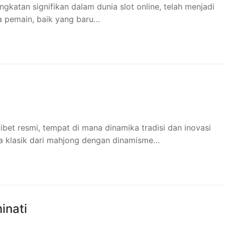
gkatan signifikan dalam dunia slot online, telah menjadi
a pemain, baik yang baru…
bet resmi, tempat di mana dinamika tradisi dan inovasi
sa klasik dari mahjong dengan dinamisme…
inati