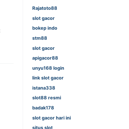
Rajatoto88
slot gacor
bokep indo
t
stm88
slot gacor
apigacor88
unyu168 login
link slot gacor
istana338
slot88 resmi
badak178
slot gacor hari ini
situs slot