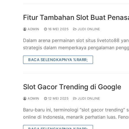
Fitur Tambahan Slot Buat Penas
ADMIN
16 MEI 2025
JUDI ONLINE
Dalam arena permainan slot situs livetoto88 ya
strategis dalam memperkaya pengalaman penggun
BACA SELENGKAPNYA %RARR;
Slot Gacor Trending di Google
ADMIN
12 MEI 2025
JUDI ONLINE
Baru-baru ini, terminologi “slot gacor trending”
online di Indonesia, menarik perhatian luas. 
BACA SELENGKAPNYA %RARR;