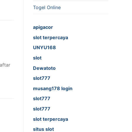
Togel Online
apigacor
slot terpercaya
UNYU168
slot
aftar
Dewatoto
slot777
musang178 login
slot777
slot777
slot terpercaya
situs slot