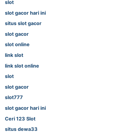
slot
slot gacor hari ini
situs slot gacor
slot gacor
slot online
link slot
link slot online
slot
slot gacor
slot777
slot gacor hari ini
Ceri 123 Slot
situs dewa33