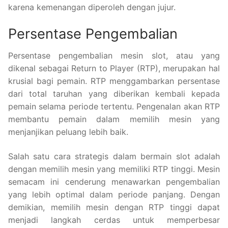
karena kemenangan diperoleh dengan jujur.
Persentase Pengembalian
Persentase pengembalian mesin slot, atau yang
dikenal sebagai Return to Player (RTP), merupakan hal
krusial bagi pemain. RTP menggambarkan persentase
dari total taruhan yang diberikan kembali kepada
pemain selama periode tertentu. Pengenalan akan RTP
membantu pemain dalam memilih mesin yang
menjanjikan peluang lebih baik.
Salah satu cara strategis dalam bermain slot adalah
dengan memilih mesin yang memiliki RTP tinggi. Mesin
semacam ini cenderung menawarkan pengembalian
yang lebih optimal dalam periode panjang. Dengan
demikian, memilih mesin dengan RTP tinggi dapat
menjadi langkah cerdas untuk memperbesar