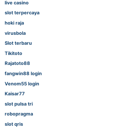
live casino
slot terpercaya
hoki raja
virusbola
Slot terbaru
Tikitoto
Rajatoto88
fangwin88 login
Venom55 login
Kaisar77
slot pulsa tri
robopragma
slot qris