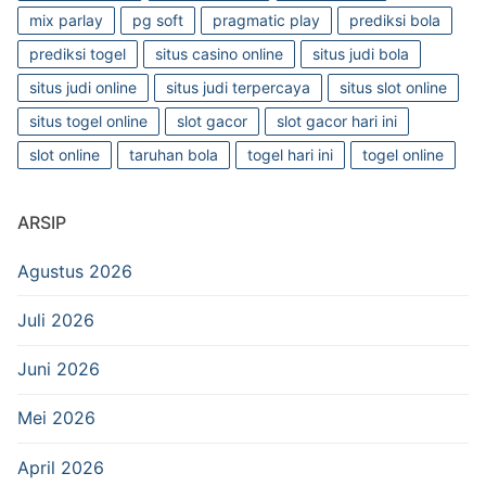
mix parlay
pg soft
pragmatic play
prediksi bola
prediksi togel
situs casino online
situs judi bola
situs judi online
situs judi terpercaya
situs slot online
situs togel online
slot gacor
slot gacor hari ini
slot online
taruhan bola
togel hari ini
togel online
ARSIP
Agustus 2026
Juli 2026
Juni 2026
Mei 2026
April 2026