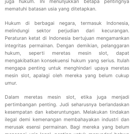
juga hukum. Ini menunjukkan betapa pentingnya
mematuhi batasan usia yang ditetapkan.
Hukum di berbagai negara, termasuk Indonesia,
melindungi sektor perjudian dari kecurangan.
Peraturan ketat di Indonesia bertujuan mengamankan
integritas permainan. Dengan demikian, pelanggaran
hukum, seperti meretas mesin slot, dapat
mengakibatkan konsekuensi hukum yang serius. Itulah
mengapa penting untuk menghindari upaya meretas
mesin slot, apalagi oleh mereka yang belum cukup
umur.
Dalam meretas mesin slot, etika juga menjadi
pertimbangan penting. Judi seharusnya berlandaskan
kesempatan dan keberuntungan. Melakukan tindakan
ilegal demi kemenangan membahayakan industri dan
merusak esensi permainan. Bagi mereka yang belum