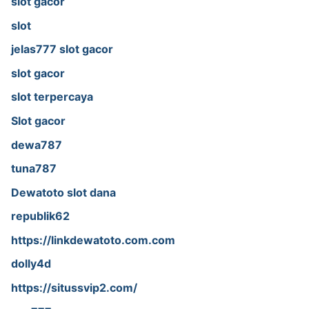
slot gacor
slot
jelas777 slot gacor
slot gacor
slot terpercaya
Slot gacor
dewa787
tuna787
Dewatoto slot dana
republik62
https://linkdewatoto.com.com
dolly4d
https://situssvip2.com/