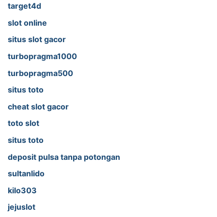
target4d
slot online
situs slot gacor
turbopragma1000
turbopragma500
situs toto
cheat slot gacor
toto slot
situs toto
deposit pulsa tanpa potongan
sultanlido
kilo303
jejuslot