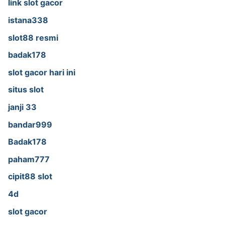
link slot gacor
istana338
slot88 resmi
badak178
slot gacor hari ini
situs slot
janji 33
bandar999
Badak178
paham777
cipit88 slot
4d
slot gacor