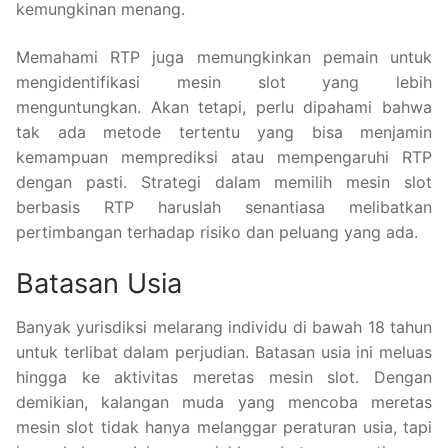
kemungkinan menang.
Memahami RTP juga memungkinkan pemain untuk
mengidentifikasi mesin slot yang lebih
menguntungkan. Akan tetapi, perlu dipahami bahwa
tak ada metode tertentu yang bisa menjamin
kemampuan memprediksi atau mempengaruhi RTP
dengan pasti. Strategi dalam memilih mesin slot
berbasis RTP haruslah senantiasa melibatkan
pertimbangan terhadap risiko dan peluang yang ada.
Batasan Usia
Banyak yurisdiksi melarang individu di bawah 18 tahun
untuk terlibat dalam perjudian. Batasan usia ini meluas
hingga ke aktivitas meretas mesin slot. Dengan
demikian, kalangan muda yang mencoba meretas
mesin slot tidak hanya melanggar peraturan usia, tapi