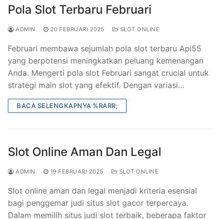
Pola Slot Terbaru Februari
ADMIN
20 FEBRUARI 2025
SLOT ONLINE
Februari membawa sejumlah pola slot terbaru Api55
yang berpotensi meningkatkan peluang kemenangan
Anda. Mengerti pola slot Februari sangat crucial untuk
strategi main slot yang efektif. Dengan variasi…
BACA SELENGKAPNYA %RARR;
Slot Online Aman Dan Legal
ADMIN
19 FEBRUARI 2025
SLOT ONLINE
Slot online aman dan legal menjadi kriteria esensial
bagi penggemar judi situs slot gacor terpercaya.
Dalam memilih situs judi slot terbaik, beberapa faktor