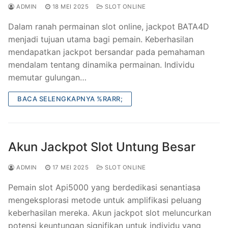
ADMIN
18 MEI 2025
SLOT ONLINE
Dalam ranah permainan slot online, jackpot BATA4D
menjadi tujuan utama bagi pemain. Keberhasilan
mendapatkan jackpot bersandar pada pemahaman
mendalam tentang dinamika permainan. Individu
memutar gulungan…
BACA SELENGKAPNYA %RARR;
Akun Jackpot Slot Untung Besar
ADMIN
17 MEI 2025
SLOT ONLINE
Pemain slot Api5000 yang berdedikasi senantiasa
mengeksplorasi metode untuk amplifikasi peluang
keberhasilan mereka. Akun jackpot slot meluncurkan
potensi keuntungan signifikan untuk individu yang