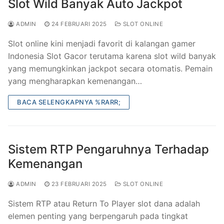
Slot Wild Banyak Auto Jackpot
ADMIN
24 FEBRUARI 2025
SLOT ONLINE
Slot online kini menjadi favorit di kalangan gamer
Indonesia Slot Gacor terutama karena slot wild banyak
yang memungkinkan jackpot secara otomatis. Pemain
yang mengharapkan kemenangan…
BACA SELENGKAPNYA %RARR;
Sistem RTP Pengaruhnya Terhadap
Kemenangan
ADMIN
23 FEBRUARI 2025
SLOT ONLINE
Sistem RTP atau Return To Player slot dana adalah
elemen penting yang berpengaruh pada tingkat