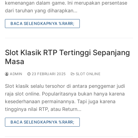
kemenangan dalam game. Ini merupakan persentase
dari taruhan yang diharapkan…
BACA SELENGKAPNYA %RARR;
Slot Klasik RTP Tertinggi Sepanjang
Masa
ADMIN
23 FEBRUARI 2025
SLOT ONLINE
Slot klasik selalu tersohor di antara penggemar judi
raja slot online. Popularitasnya bukan hanya karena
kesederhanaan permainannya. Tapi juga karena
tingginya nilai RTP, atau Return…
BACA SELENGKAPNYA %RARR;