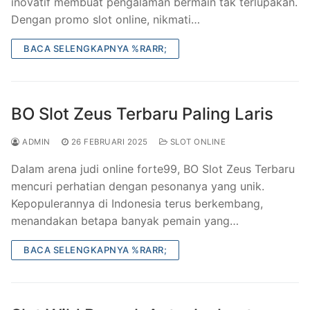
inovatif membuat pengalaman bermain tak terlupakan.
Dengan promo slot online, nikmati…
BACA SELENGKAPNYA %RARR;
BO Slot Zeus Terbaru Paling Laris
ADMIN
26 FEBRUARI 2025
SLOT ONLINE
Dalam arena judi online forte99, BO Slot Zeus Terbaru
mencuri perhatian dengan pesonanya yang unik.
Kepopulerannya di Indonesia terus berkembang,
menandakan betapa banyak pemain yang…
BACA SELENGKAPNYA %RARR;