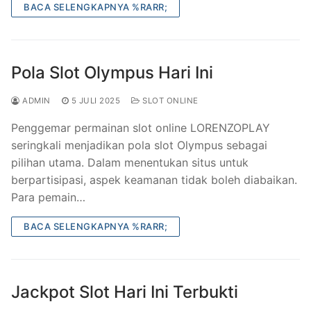
BACA SELENGKAPNYA %RARR;
Pola Slot Olympus Hari Ini
ADMIN
5 JULI 2025
SLOT ONLINE
Penggemar permainan slot online LORENZOPLAY
seringkali menjadikan pola slot Olympus sebagai
pilihan utama. Dalam menentukan situs untuk
berpartisipasi, aspek keamanan tidak boleh diabaikan.
Para pemain…
BACA SELENGKAPNYA %RARR;
Jackpot Slot Hari Ini Terbukti