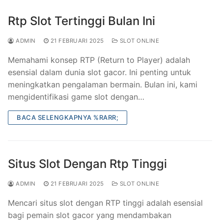
Rtp Slot Tertinggi Bulan Ini
ADMIN
21 FEBRUARI 2025
SLOT ONLINE
Memahami konsep RTP (Return to Player) adalah
esensial dalam dunia slot gacor. Ini penting untuk
meningkatkan pengalaman bermain. Bulan ini, kami
mengidentifikasi game slot dengan…
BACA SELENGKAPNYA %RARR;
Situs Slot Dengan Rtp Tinggi
ADMIN
21 FEBRUARI 2025
SLOT ONLINE
Mencari situs slot dengan RTP tinggi adalah esensial
bagi pemain slot gacor yang mendambakan