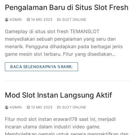
Pengalaman Baru di Situs Slot Fresh
ADMIN
14 MEI 2025
SLOT ONLINE
Gameplay di situs slot fresh TEMANSLOT
menyediakan sebuah pengalaman yang seru dan
menarik. Pengguna dihadapkan pada berbagai jenis
game mesin slot terbaru. Fitur yang disediakan…
BACA SELENGKAPNYA %RARR;
Mod Slot Instan Langsung Aktif
ADMIN
13 MEI 2025
SLOT ONLINE
Fitur mod slot instan erawan178 saat ini, menjadi
incaran utama dalam industri video game.
Membolehkan pemain untuk segera mengaktifkan dan