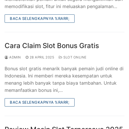
memodifikasi slot, fitur ini meluaskan pengalaman…
BACA SELENGKAPNYA %RARR;
Cara Claim Slot Bonus Gratis
ADMIN
28 APRIL 2025
SLOT ONLINE
Bonus slot gratis menarik banyak pemain judi online di
Indonesia. Ini memberi mereka kesempatan untuk
menang lebih banyak tanpa biaya tambahan. Untuk
memanfaatkan bonus ini,…
BACA SELENGKAPNYA %RARR;