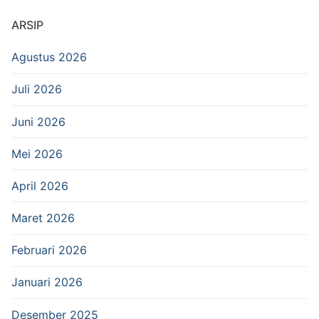
ARSIP
Agustus 2026
Juli 2026
Juni 2026
Mei 2026
April 2026
Maret 2026
Februari 2026
Januari 2026
Desember 2025