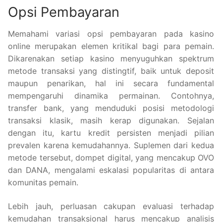
Opsi Pembayaran
Memahami variasi opsi pembayaran pada kasino
online merupakan elemen kritikal bagi para pemain.
Dikarenakan setiap kasino menyuguhkan spektrum
metode transaksi yang distingtif, baik untuk deposit
maupun penarikan, hal ini secara fundamental
mempengaruhi dinamika permainan. Contohnya,
transfer bank, yang menduduki posisi metodologi
transaksi klasik, masih kerap digunakan. Sejalan
dengan itu, kartu kredit persisten menjadi pilian
prevalen karena kemudahannya. Suplemen dari kedua
metode tersebut, dompet digital, yang mencakup OVO
dan DANA, mengalami eskalasi popularitas di antara
komunitas pemain.
Lebih jauh, perluasan cakupan evaluasi terhadap
kemudahan transaksional harus mencakup analisis