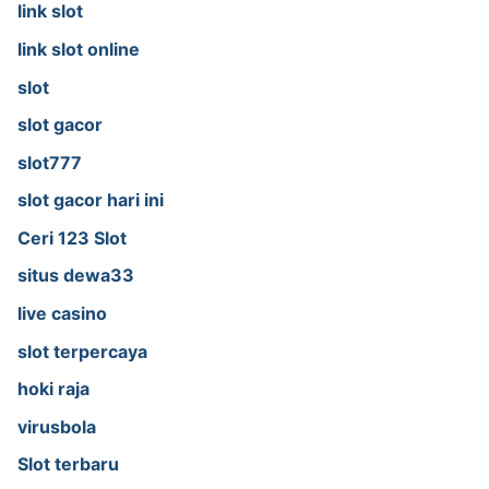
link slot
link slot online
slot
slot gacor
slot777
slot gacor hari ini
Ceri 123 Slot
situs dewa33
live casino
slot terpercaya
hoki raja
virusbola
Slot terbaru