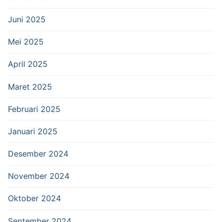
Juni 2025
Mei 2025
April 2025
Maret 2025
Februari 2025
Januari 2025
Desember 2024
November 2024
Oktober 2024
September 2024