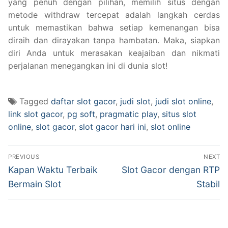
yang penuh dengan pilihan, memilih situs dengan
metode withdraw tercepat adalah langkah cerdas
untuk memastikan bahwa setiap kemenangan bisa
diraih dan dirayakan tanpa hambatan. Maka, siapkan
diri Anda untuk merasakan keajaiban dan nikmati
perjalanan menegangkan ini di dunia slot!
Tagged
daftar slot gacor
,
judi slot
,
judi slot online
,
link slot gacor
,
pg soft
,
pragmatic play
,
situs slot
online
,
slot gacor
,
slot gacor hari ini
,
slot online
Navigasi
PREVIOUS
NEXT
pos
Previous
Next
Kapan Waktu Terbaik
Slot Gacor dengan RTP
post:
post:
Bermain Slot
Stabil