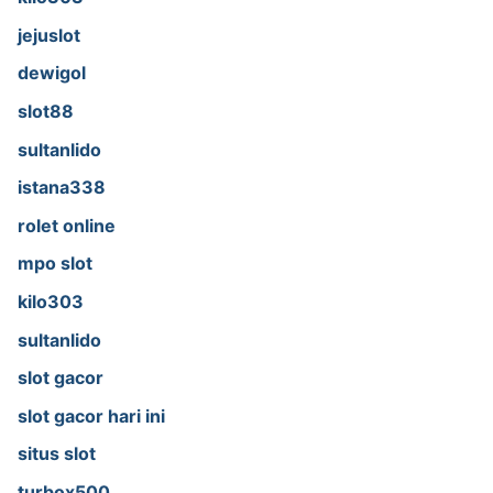
jejuslot
dewigol
slot88
sultanlido
istana338
rolet online
mpo slot
kilo303
sultanlido
slot gacor
slot gacor hari ini
situs slot
turbox500