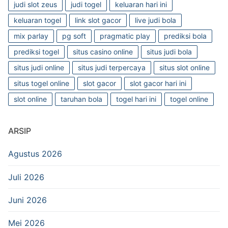
judi slot zeus
judi togel
keluaran hari ini
keluaran togel
link slot gacor
live judi bola
mix parlay
pg soft
pragmatic play
prediksi bola
prediksi togel
situs casino online
situs judi bola
situs judi online
situs judi terpercaya
situs slot online
situs togel online
slot gacor
slot gacor hari ini
slot online
taruhan bola
togel hari ini
togel online
ARSIP
Agustus 2026
Juli 2026
Juni 2026
Mei 2026