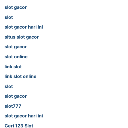
slot gacor
slot
slot gacor hari ini
situs slot gacor
slot gacor
slot online
link slot
link slot online
slot
slot gacor
slot777
slot gacor hari ini
Ceri 123 Slot