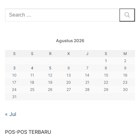
Cari:
Agustus 2026
S
S
R
K
J
S
M
1
2
3
4
5
6
7
8
9
10
11
12
13
14
15
16
17
18
19
20
21
22
23
24
25
26
27
28
29
30
31
« Jul
POS-POS TERBARU