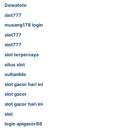
Dewatoto
slot777
musang178 login
slot777
slot777
slot terpercaya
situs slot
sultanlido
slot gacor hari ini
slot gacor
slot gacor hari ini
slot
login apigacor88