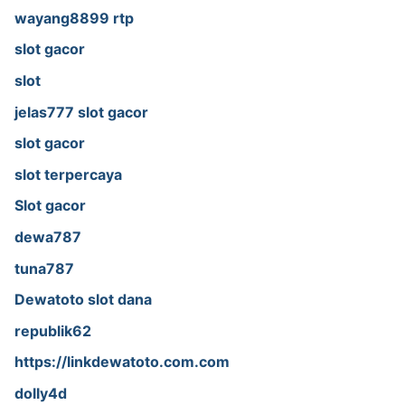
wayang8899 rtp
slot gacor
slot
jelas777 slot gacor
slot gacor
slot terpercaya
Slot gacor
dewa787
tuna787
Dewatoto slot dana
republik62
https://linkdewatoto.com.com
dolly4d