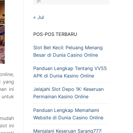
31
« Jul
POS-POS TERBARU
Slot Bet Kecil: Peluang Menang
Besar di Dunia Casino Online
Panduan Lengkap Tentang VV55
nline,
APK di Dunia Kasino Online
d yang
an ini
Jelajahi Slot Depo 1K: Keseruan
 untuk
Permainan Kasino Online
Panduan Lengkap Memahami
Website di Dunia Casino Online
 mudah
ot ini
Menjalani Keseruan Sarang777:
eperti