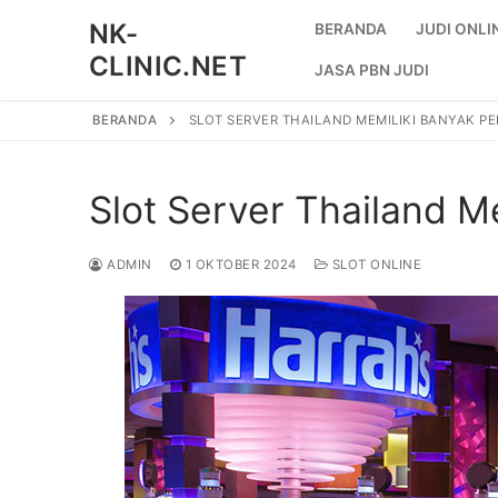
Lompat
NK-
BERANDA
JUDI ONLI
ke
CLINIC.NET
konten
JASA PBN JUDI
BERANDA
SLOT SERVER THAILAND MEMILIKI BANYAK P
Slot Server Thailand M
ADMIN
1 OKTOBER 2024
SLOT ONLINE