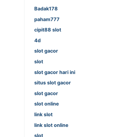
Badak178
paham777
cipit88 slot
4d
slot gacor
slot
slot gacor hari ini
situs slot gacor
slot gacor
slot online
link slot
link slot online
slot