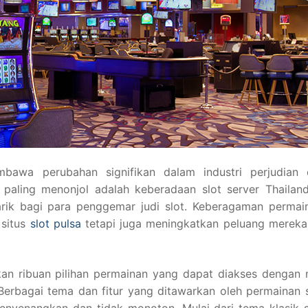
bawa perubahan signifikan dalam industri perjudian o
g paling menonjol adalah keberadaan slot server Thailan
k bagi para penggemar judi slot. Keberagaman permain
 situs
slot pulsa
tetapi juga meningkatkan peluang mereka
akan ribuan pilihan permainan yang dapat diakses dengan
erbagai tema dan fitur yang ditawarkan oleh permainan sl
nyenangkan dan tidak monoton. Mulai dari tema klasik s