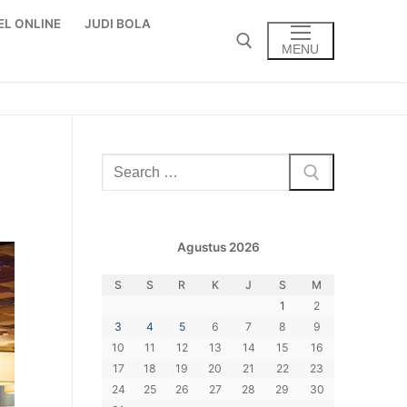
L ONLINE
JUDI BOLA
MENU
Cari:
Cari:
Agustus 2026
S
S
R
K
J
S
M
1
2
3
4
5
6
7
8
9
10
11
12
13
14
15
16
17
18
19
20
21
22
23
24
25
26
27
28
29
30