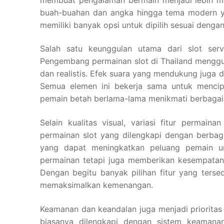
buah-buahan dan angka hingga tema modern yang
memiliki banyak opsi untuk dipilih sesuai denga
Salah satu keunggulan utama dari slot serve
Pengembang permainan slot di Thailand menggu
dan realistis. Efek suara yang mendukung juga
Semua elemen ini bekerja sama untuk menci
pemain betah berlama-lama menikmati berbagai 
Selain kualitas visual, variasi fitur permain
permainan slot yang dilengkapi dengan berbagai
yang dapat meningkatkan peluang pemain un
permainan tetapi juga memberikan kesempatan
Dengan begitu banyak pilihan fitur yang ters
memaksimalkan kemenangan.
Keamanan dan keandalan juga menjadi prioritas 
biasanya dilengkapi dengan sistem keamanan