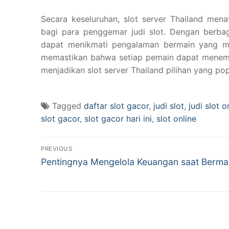
Secara keseluruhan, slot server Thailand men
bagi para penggemar judi slot. Dengan berbag
dapat menikmati pengalaman bermain yang m
memastikan bahwa setiap pemain dapat menemu
menjadikan slot server Thailand pilihan yang po
Tagged
daftar slot gacor
,
judi slot
,
judi slot o
slot gacor
,
slot gacor hari ini
,
slot online
Navigasi
PREVIOUS
Previous
pos
Pentingnya Mengelola Keuangan saat Bermai
post: