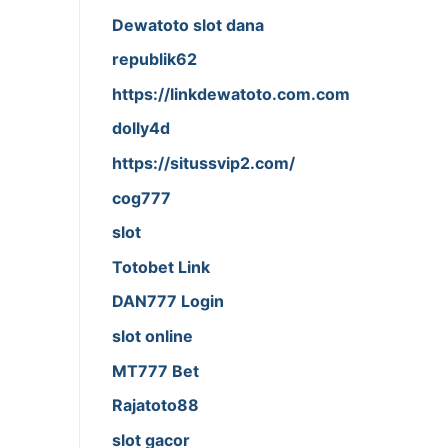
Dewatoto slot dana
republik62
https://linkdewatoto.com.com
dolly4d
https://situssvip2.com/
cog777
slot
Totobet Link
DAN777 Login
slot online
MT777 Bet
Rajatoto88
slot gacor