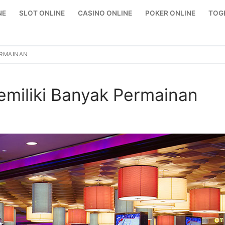
NE
SLOT ONLINE
CASINO ONLINE
POKER ONLINE
TOGE
ERMAINAN
emiliki Banyak Permainan