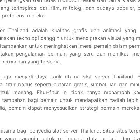
 terinspirasi dari film, mitologi, dan budaya populer, 
n preferensi mereka.
r Thailand adalah kualitas grafis dan animasi yang t
nakan teknologi canggih untuk menciptakan visual yang m
 ditambahkan untuk meningkatkan imersi pemain dalam perm
ptakan pengalaman bermain yang seru dan memikat, m
permainan yang tersedia.
an juga menjadi daya tarik utama slot server Thailand. 
 fitur bonus seperti putaran gratis, simbol liar, dan min
tuk menang. Fitur-fitur ini tidak hanya menambah ke
 tambahan bagi pemain untuk mendapatkan hadiah lebih 
edia, pemain dapat menyesuaikan strategi bermain mereka
utama bagi penyedia slot server Thailand. Situs-situs terp
 yang canggih untuk melindungi data pribadi dan tra