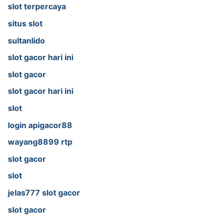
slot terpercaya
situs slot
sultanlido
slot gacor hari ini
slot gacor
slot gacor hari ini
slot
login apigacor88
wayang8899 rtp
slot gacor
slot
jelas777 slot gacor
slot gacor