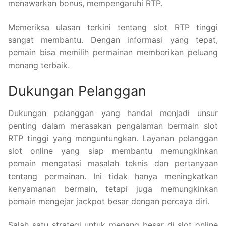
menawarkan bonus, mempengaruhi RTP.
Memeriksa ulasan terkini tentang slot RTP tinggi
sangat membantu. Dengan informasi yang tepat,
pemain bisa memilih permainan memberikan peluang
menang terbaik.
Dukungan Pelanggan
Dukungan pelanggan yang handal menjadi unsur
penting dalam merasakan pengalaman bermain slot
RTP tinggi yang menguntungkan. Layanan pelanggan
slot online yang siap membantu memungkinkan
pemain mengatasi masalah teknis dan pertanyaan
tentang permainan. Ini tidak hanya meningkatkan
kenyamanan bermain, tetapi juga memungkinkan
pemain mengejar jackpot besar dengan percaya diri.
Salah satu strategi untuk menang besar di slot online