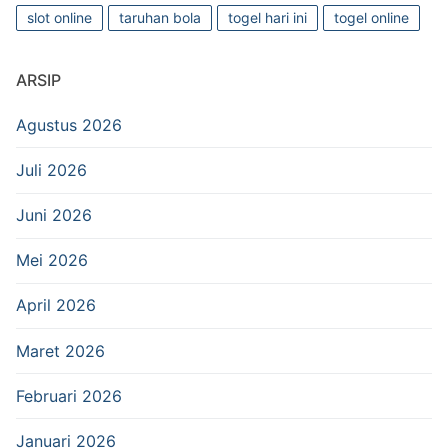
slot online
taruhan bola
togel hari ini
togel online
ARSIP
Agustus 2026
Juli 2026
Juni 2026
Mei 2026
April 2026
Maret 2026
Februari 2026
Januari 2026