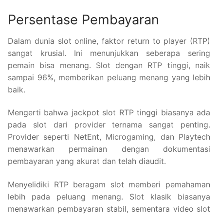
Persentase Pembayaran
Dalam dunia slot online, faktor return to player (RTP)
sangat krusial. Ini menunjukkan seberapa sering
pemain bisa menang. Slot dengan RTP tinggi, naik
sampai 96%, memberikan peluang menang yang lebih
baik.
Mengerti bahwa jackpot slot RTP tinggi biasanya ada
pada slot dari provider ternama sangat penting.
Provider seperti NetEnt, Microgaming, dan Playtech
menawarkan permainan dengan dokumentasi
pembayaran yang akurat dan telah diaudit.
Menyelidiki RTP beragam slot memberi pemahaman
lebih pada peluang menang. Slot klasik biasanya
menawarkan pembayaran stabil, sementara video slot