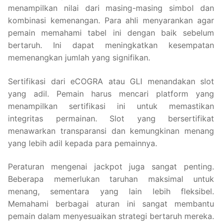
menampilkan nilai dari masing-masing simbol dan
kombinasi kemenangan. Para ahli menyarankan agar
pemain memahami tabel ini dengan baik sebelum
bertaruh. Ini dapat meningkatkan kesempatan
memenangkan jumlah yang signifikan.
Sertifikasi dari eCOGRA atau GLI menandakan slot
yang adil. Pemain harus mencari platform yang
menampilkan sertifikasi ini untuk memastikan
integritas permainan. Slot yang bersertifikat
menawarkan transparansi dan kemungkinan menang
yang lebih adil kepada para pemainnya.
Peraturan mengenai jackpot juga sangat penting.
Beberapa memerlukan taruhan maksimal untuk
menang, sementara yang lain lebih fleksibel.
Memahami berbagai aturan ini sangat membantu
pemain dalam menyesuaikan strategi bertaruh mereka.