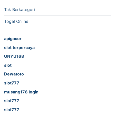
Tak Berkategori
Togel Online
apigacor
slot terpercaya
UNYU168
slot
Dewatoto
slot777
musang178 login
slot777
slot777