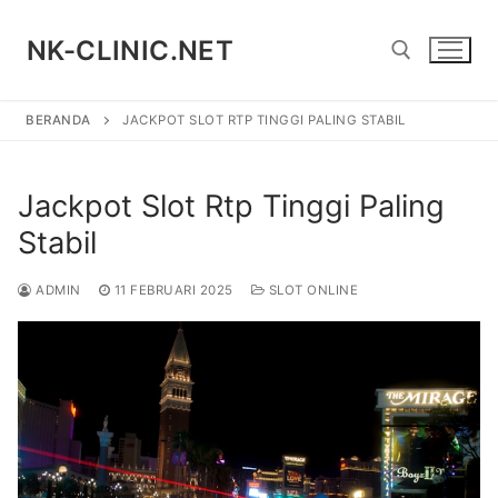
Lompat
ke
NK-CLINIC.NET
konten
BERANDA
JACKPOT SLOT RTP TINGGI PALING STABIL
Cari:
Jackpot Slot Rtp Tinggi Paling
Stabil
ADMIN
11 FEBRUARI 2025
SLOT ONLINE