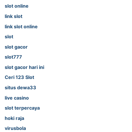
slot online
link slot
link slot online
slot
slot gacor
slot777
slot gacor hari ini
Ceri 123 Slot
situs dewa33
live casino
slot terpercaya
hoki raja
virusbola