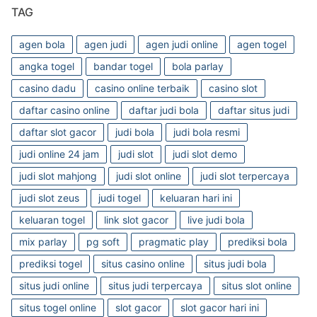
TAG
agen bola
agen judi
agen judi online
agen togel
angka togel
bandar togel
bola parlay
casino dadu
casino online terbaik
casino slot
daftar casino online
daftar judi bola
daftar situs judi
daftar slot gacor
judi bola
judi bola resmi
judi online 24 jam
judi slot
judi slot demo
judi slot mahjong
judi slot online
judi slot terpercaya
judi slot zeus
judi togel
keluaran hari ini
keluaran togel
link slot gacor
live judi bola
mix parlay
pg soft
pragmatic play
prediksi bola
prediksi togel
situs casino online
situs judi bola
situs judi online
situs judi terpercaya
situs slot online
situs togel online
slot gacor
slot gacor hari ini