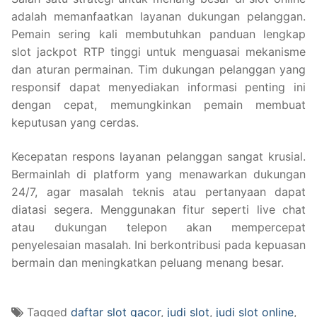
adalah memanfaatkan layanan dukungan pelanggan.
Pemain sering kali membutuhkan panduan lengkap
slot jackpot RTP tinggi untuk menguasai mekanisme
dan aturan permainan. Tim dukungan pelanggan yang
responsif dapat menyediakan informasi penting ini
dengan cepat, memungkinkan pemain membuat
keputusan yang cerdas.
Kecepatan respons layanan pelanggan sangat krusial.
Bermainlah di platform yang menawarkan dukungan
24/7, agar masalah teknis atau pertanyaan dapat
diatasi segera. Menggunakan fitur seperti live chat
atau dukungan telepon akan mempercepat
penyelesaian masalah. Ini berkontribusi pada kepuasan
bermain dan meningkatkan peluang menang besar.
Tagged
daftar slot gacor
,
judi slot
,
judi slot online
,