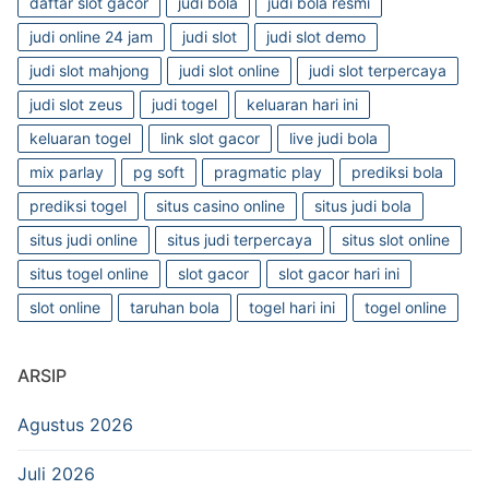
daftar slot gacor
judi bola
judi bola resmi
judi online 24 jam
judi slot
judi slot demo
judi slot mahjong
judi slot online
judi slot terpercaya
judi slot zeus
judi togel
keluaran hari ini
keluaran togel
link slot gacor
live judi bola
mix parlay
pg soft
pragmatic play
prediksi bola
prediksi togel
situs casino online
situs judi bola
situs judi online
situs judi terpercaya
situs slot online
situs togel online
slot gacor
slot gacor hari ini
slot online
taruhan bola
togel hari ini
togel online
ARSIP
Agustus 2026
Juli 2026