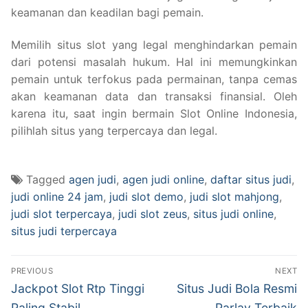
keamanan dan keadilan bagi pemain.
Memilih situs slot yang legal menghindarkan pemain
dari potensi masalah hukum. Hal ini memungkinkan
pemain untuk terfokus pada permainan, tanpa cemas
akan keamanan data dan transaksi finansial. Oleh
karena itu, saat ingin bermain Slot Online Indonesia,
pilihlah situs yang terpercaya dan legal.
Tagged
agen judi
,
agen judi online
,
daftar situs judi
,
judi online 24 jam
,
judi slot demo
,
judi slot mahjong
,
judi slot terpercaya
,
judi slot zeus
,
situs judi online
,
situs judi terpercaya
Navigasi
PREVIOUS
NEXT
pos
Previous
Next
Jackpot Slot Rtp Tinggi
Situs Judi Bola Resmi
post:
post:
Paling Stabil
Parlay Terbaik