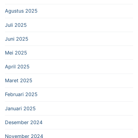
Agustus 2025
Juli 2025
Juni 2025
Mei 2025
April 2025
Maret 2025
Februari 2025
Januari 2025
Desember 2024
November 2024