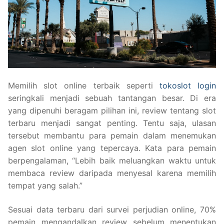
Memilih slot online terbaik seperti
tokoslot login
seringkali menjadi sebuah tantangan besar. Di era
yang dipenuhi beragam pilihan ini, review tentang slot
terbaru menjadi sangat penting. Tentu saja, ulasan
tersebut membantu para pemain dalam menemukan
agen slot online yang tepercaya. Kata para pemain
berpengalaman, “Lebih baik meluangkan waktu untuk
membaca review daripada menyesal karena memilih
tempat yang salah.”
Sesuai data terbaru dari survei perjudian online, 70%
pemain mengandalkan review sebelum menentukan