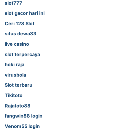
slot777
slot gacor hari ini
Ceri 123 Slot
situs dewa33
live casino
slot terpercaya
hoki raja
virusbola
Slot terbaru
Tikitoto
Rajatoto88
fangwin88 login
Venom55 login