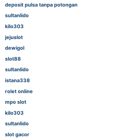
deposit pulsa tanpa potongan
sultanlido
kilo303
jejuslot
dewigol
slot88
sultanlido
istana338
rolet online
mpo slot
kilo303
sultanlido
slot gacor