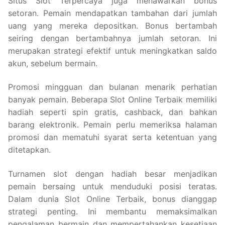
Situs Slot Terpercaya juga menawarkan bonus
setoran. Pemain mendapatkan tambahan dari jumlah
uang yang mereka depositkan. Bonus bertambah
seiring dengan bertambahnya jumlah setoran. Ini
merupakan strategi efektif untuk meningkatkan saldo
akun, sebelum bermain.
Promosi mingguan dan bulanan menarik perhatian
banyak pemain. Beberapa Slot Online Terbaik memiliki
hadiah seperti spin gratis, cashback, dan bahkan
barang elektronik. Pemain perlu memeriksa halaman
promosi dan mematuhi syarat serta ketentuan yang
ditetapkan.
Turnamen slot dengan hadiah besar menjadikan
pemain bersaing untuk menduduki posisi teratas.
Dalam dunia Slot Online Terbaik, bonus dianggap
strategi penting. Ini membantu memaksimalkan
pengalaman bermain dan mempertahankan kesetiaan