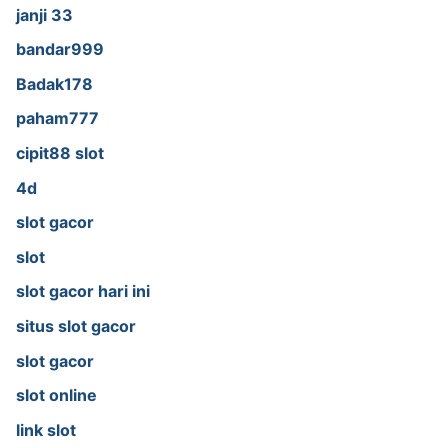
janji 33
bandar999
Badak178
paham777
cipit88 slot
4d
slot gacor
slot
slot gacor hari ini
situs slot gacor
slot gacor
slot online
link slot