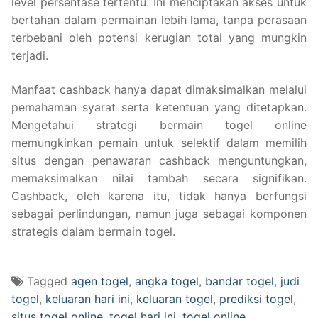
level persentase tertentu. Ini menciptakan akses untuk
bertahan dalam permainan lebih lama, tanpa perasaan
terbebani oleh potensi kerugian total yang mungkin
terjadi.
Manfaat cashback hanya dapat dimaksimalkan melalui
pemahaman syarat serta ketentuan yang ditetapkan.
Mengetahui strategi bermain togel online
memungkinkan pemain untuk selektif dalam memilih
situs dengan penawaran cashback menguntungkan,
memaksimalkan nilai tambah secara signifikan.
Cashback, oleh karena itu, tidak hanya berfungsi
sebagai perlindungan, namun juga sebagai komponen
strategis dalam bermain togel.
Tagged
agen togel
,
angka togel
,
bandar togel
,
judi
togel
,
keluaran hari ini
,
keluaran togel
,
prediksi togel
,
situs togel online
,
togel hari ini
,
togel online