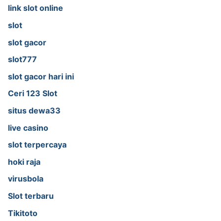
link slot online
slot
slot gacor
slot777
slot gacor hari ini
Ceri 123 Slot
situs dewa33
live casino
slot terpercaya
hoki raja
virusbola
Slot terbaru
Tikitoto