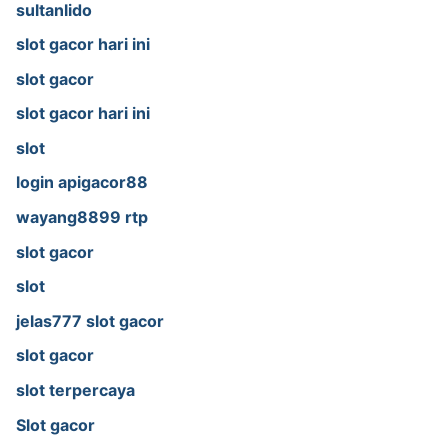
sultanlido
slot gacor hari ini
slot gacor
slot gacor hari ini
slot
login apigacor88
wayang8899 rtp
slot gacor
slot
jelas777 slot gacor
slot gacor
slot terpercaya
Slot gacor