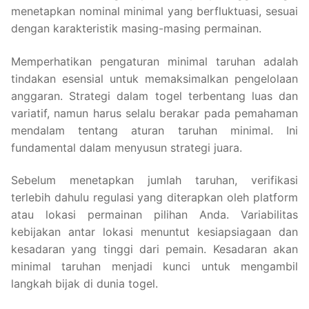
menetapkan nominal minimal yang berfluktuasi, sesuai
dengan karakteristik masing-masing permainan.
Memperhatikan pengaturan minimal taruhan adalah
tindakan esensial untuk memaksimalkan pengelolaan
anggaran. Strategi dalam togel terbentang luas dan
variatif, namun harus selalu berakar pada pemahaman
mendalam tentang aturan taruhan minimal. Ini
fundamental dalam menyusun strategi juara.
Sebelum menetapkan jumlah taruhan, verifikasi
terlebih dahulu regulasi yang diterapkan oleh platform
atau lokasi permainan pilihan Anda. Variabilitas
kebijakan antar lokasi menuntut kesiapsiagaan dan
kesadaran yang tinggi dari pemain. Kesadaran akan
minimal taruhan menjadi kunci untuk mengambil
langkah bijak di dunia togel.