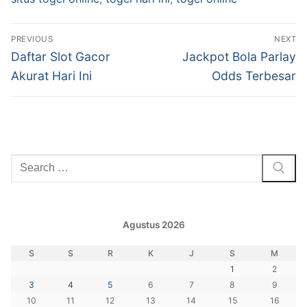
Navigasi
PREVIOUS
NEXT
pos
Previous
Next
Daftar Slot Gacor
Jackpot Bola Parlay
post:
post:
Akurat Hari Ini
Odds Terbesar
Cari:
Agustus 2026
S
S
R
K
J
S
M
1
2
3
4
5
6
7
8
9
10
11
12
13
14
15
16