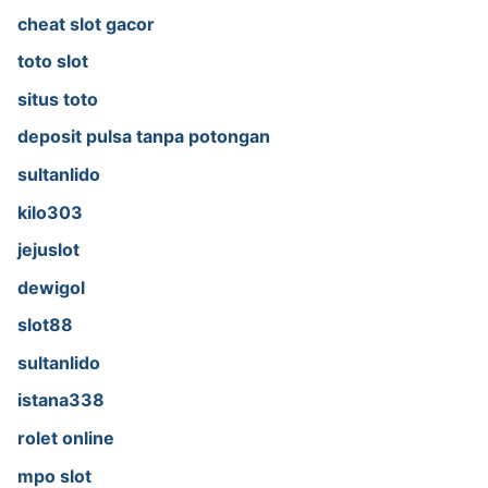
cheat slot gacor
toto slot
situs toto
deposit pulsa tanpa potongan
sultanlido
kilo303
jejuslot
dewigol
slot88
sultanlido
istana338
rolet online
mpo slot