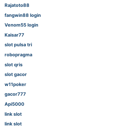
Rajatoto88
fangwin88 login
Venom55 login
Kaisar77
slot pulsa tri
robopragma
slot qris
slot gacor
w11poker
gacor777
Api5000
link slot
link slot