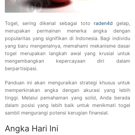
Togel, sering dikenal sebagai toto
raden4d
gelap,
merupakan permainan menerka angka dengan
popularitas yang signifikan di Indonesia. Bagi individu
yang baru mengenalnya, memahami mekanisme dasar
togel merupakan langkah awal yang krusial untuk
mengembangkan kepercayaan diri dalam
berpartisipasi.
Panduan ini akan menguraikan strategi khusus untuk
memperkirakan angka dengan akurasi yang lebih
tinggi. Melalui pemahaman yang solid, Anda berada
dalam posisi yang lebih baik untuk menikmati togel
sambil mengurangi potensi kerugian finansial.
Angka Hari Ini