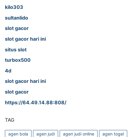
kilo303
sultanlido
slot gacor
slot gacor hari ini
situs slot
turbox500
4d
slot gacor hari ini
slot gacor
https://64.49.14.88:808/
TAG
agen bola
agen judi
agen judi online
agen togel