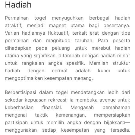
Hadiah
Permainan togel menyuguhkan berbagai hadiah
atraktif, menjadi magnet utama bagi pesertanya.
Varian hadiahnya fluktuatif, terkait erat dengan tipe
permainan dan magnitudo taruhan. Para peserta
dihadapkan pada peluang untuk merebut hadiah
utama yang signifikan, ditambah dengan hadiah minor
untuk rangkaian angka spesifik. Memilah struktur
hadiah dengan cermat adalah kunci untuk
mengoptimalkan kesempatan menang.
Berpartisipasi dalam togel mendatangkan lebih dari
sekedar kepuasan rekreasi; ia membuka avenue untuk
keberhasilan finansial. Mengasah pemahaman
mengenai taktik kemenangan, mempersiapkan
partisipan untuk memilih angka dengan bijaksana—
menggunakan setiap kesempatan yang tersedia.