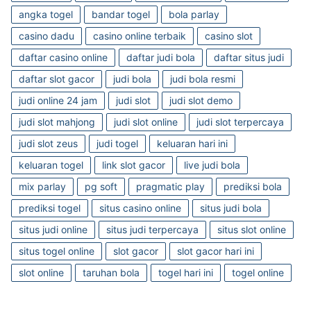
angka togel
bandar togel
bola parlay
casino dadu
casino online terbaik
casino slot
daftar casino online
daftar judi bola
daftar situs judi
daftar slot gacor
judi bola
judi bola resmi
judi online 24 jam
judi slot
judi slot demo
judi slot mahjong
judi slot online
judi slot terpercaya
judi slot zeus
judi togel
keluaran hari ini
keluaran togel
link slot gacor
live judi bola
mix parlay
pg soft
pragmatic play
prediksi bola
prediksi togel
situs casino online
situs judi bola
situs judi online
situs judi terpercaya
situs slot online
situs togel online
slot gacor
slot gacor hari ini
slot online
taruhan bola
togel hari ini
togel online