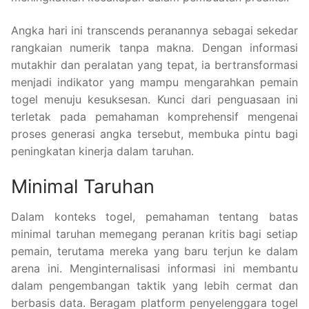
Angka hari ini transcends peranannya sebagai sekedar
rangkaian numerik tanpa makna. Dengan informasi
mutakhir dan peralatan yang tepat, ia bertransformasi
menjadi indikator yang mampu mengarahkan pemain
togel menuju kesuksesan. Kunci dari penguasaan ini
terletak pada pemahaman komprehensif mengenai
proses generasi angka tersebut, membuka pintu bagi
peningkatan kinerja dalam taruhan.
Minimal Taruhan
Dalam konteks togel, pemahaman tentang batas
minimal taruhan memegang peranan kritis bagi setiap
pemain, terutama mereka yang baru terjun ke dalam
arena ini. Menginternalisasi informasi ini membantu
dalam pengembangan taktik yang lebih cermat dan
berbasis data. Beragam platform penyelenggara togel