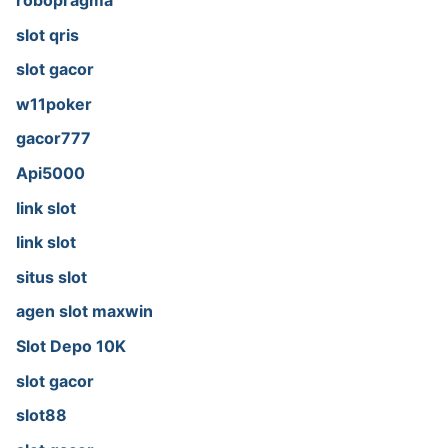
robopragma
slot qris
slot gacor
w11poker
gacor777
Api5000
link slot
link slot
situs slot
agen slot maxwin
Slot Depo 10K
slot gacor
slot88