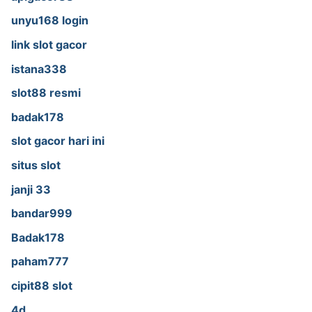
unyu168 login
link slot gacor
istana338
slot88 resmi
badak178
slot gacor hari ini
situs slot
janji 33
bandar999
Badak178
paham777
cipit88 slot
4d