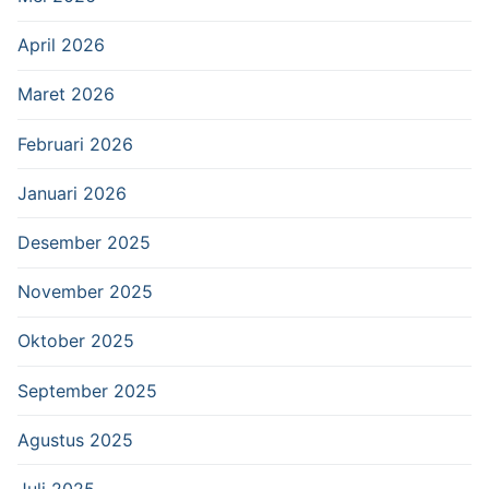
April 2026
Maret 2026
Februari 2026
Januari 2026
Desember 2025
November 2025
Oktober 2025
September 2025
Agustus 2025
Juli 2025