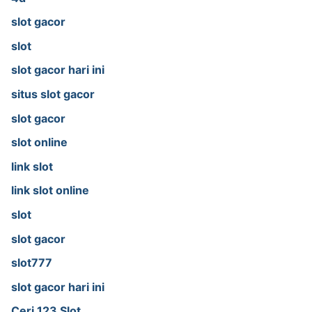
slot gacor
slot
slot gacor hari ini
situs slot gacor
slot gacor
slot online
link slot
link slot online
slot
slot gacor
slot777
slot gacor hari ini
Ceri 123 Slot