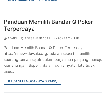
Panduan Memilih Bandar Q Poker
Terpercaya
ADMIN
8 DESEMBER 2024
POKER ONLINE
Panduan Memilih Bandar Q Poker Terpercaya
http://renew-dev.aia.org/ adalah seperti memilih
seorang teman sejati dalam perjalanan panjang menuju
kemenangan. Seperti dalam dunia nyata, kita tidak
bisa…
BACA SELENGKAPNYA %RARR;