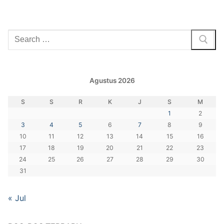
Cari:
Agustus 2026
S
S
R
K
J
S
M
1
2
3
4
5
6
7
8
9
10
11
12
13
14
15
16
17
18
19
20
21
22
23
24
25
26
27
28
29
30
31
« Jul