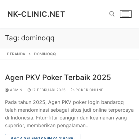
Lompat
ke
NK-CLINIC.NET
konten
Tag:
dominoqq
Cari:
BERANDA
DOMINOQQ
Agen PKV Poker Terbaik 2025
ADMIN
17 FEBRUARI 2025
POKER ONLINE
Pada tahun 2025, Agen PKV poker login bandarqq
telah mendominasi sebagai situs judi online terpercaya
di Indonesia. Fitur-fitur canggih dan keamanan yang
superior, memberikan pengalaman…
BACA SELENGKAPNYA %RARR;