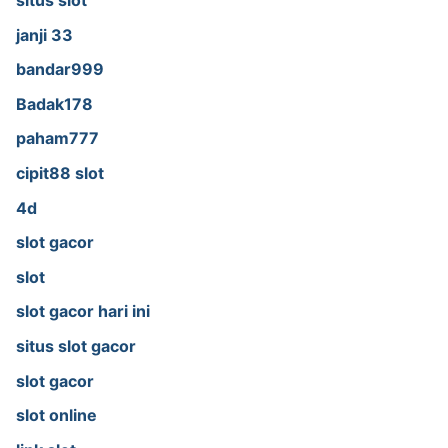
situs slot
janji 33
bandar999
Badak178
paham777
cipit88 slot
4d
slot gacor
slot
slot gacor hari ini
situs slot gacor
slot gacor
slot online