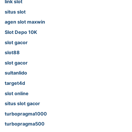
link slot
situs slot
agen slot maxwin
Slot Depo 10K
slot gacor
slot88
slot gacor
sultanlido
target4d
slot online
situs slot gacor
turbopragma1000
turbopragma500