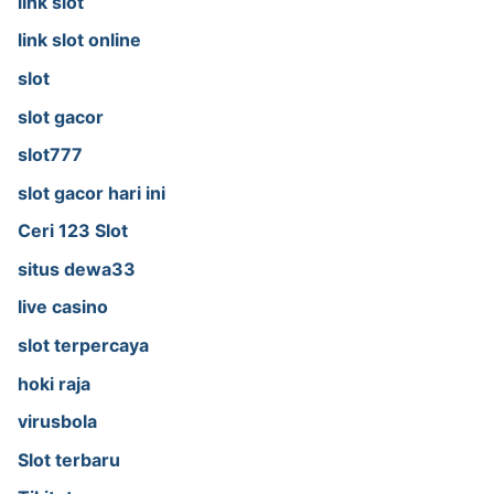
link slot
link slot online
slot
slot gacor
slot777
slot gacor hari ini
Ceri 123 Slot
situs dewa33
live casino
slot terpercaya
hoki raja
virusbola
Slot terbaru