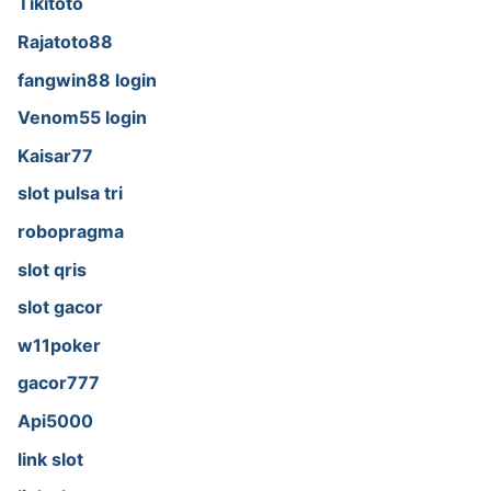
Tikitoto
Rajatoto88
fangwin88 login
Venom55 login
Kaisar77
slot pulsa tri
robopragma
slot qris
slot gacor
w11poker
gacor777
Api5000
link slot