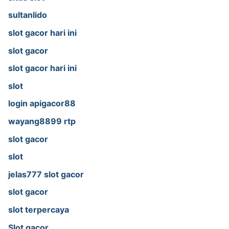
sultanlido
slot gacor hari ini
slot gacor
slot gacor hari ini
slot
login apigacor88
wayang8899 rtp
slot gacor
slot
jelas777 slot gacor
slot gacor
slot terpercaya
Slot gacor