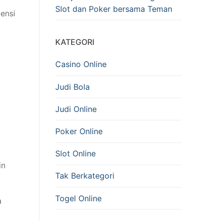
Slot dan Poker bersama Teman
ensi
KATEGORI
Casino Online
Judi Bola
Judi Online
Poker Online
Slot Online
in
Tak Berkategori
Togel Online
a