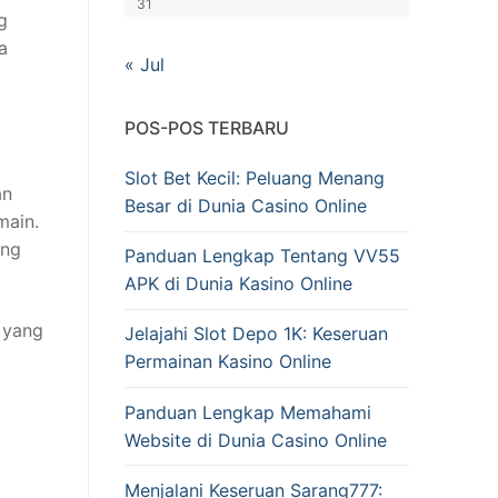
31
g
a
« Jul
POS-POS TERBARU
Slot Bet Kecil: Peluang Menang
an
Besar di Dunia Casino Online
main.
ang
Panduan Lengkap Tentang VV55
APK di Dunia Kasino Online
 yang
Jelajahi Slot Depo 1K: Keseruan
Permainan Kasino Online
Panduan Lengkap Memahami
Website di Dunia Casino Online
Menjalani Keseruan Sarang777: