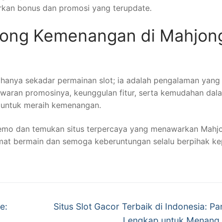
rkan bonus dan promosi yang terupdate.
ong Kemenangan di Mahjon
hanya sekadar permainan slot; ia adalah pengalaman yang
waran promosinya, keunggulan fitur, serta kemudahan dal
 untuk meraih kemenangan.
emo dan temukan situs terpercaya yang menawarkan Mahj
at bermain dan semoga keberuntungan selalu berpihak k
Next
e:
Situs Slot Gacor Terbaik di Indonesia: P
post:
Lengkap untuk Menang 