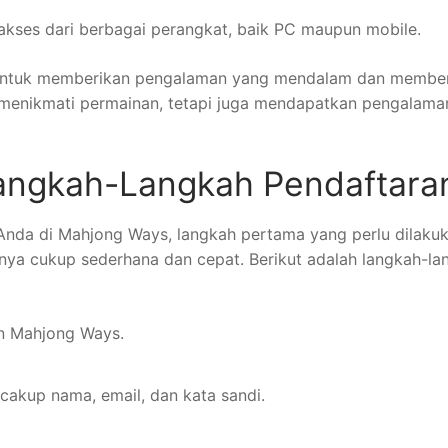
akses dari berbagai perangkat, baik PC maupun mobile.
 untuk memberikan pengalaman yang mendalam dan member
 menikmati permainan, tetapi juga mendapatkan pengalama
Langkah-Langkah Pendaftara
Anda di Mahjong Ways, langkah pertama yang perlu dilaku
nya cukup sederhana dan cepat. Berikut adalah langkah-la
an Mahjong Ways.
cakup nama, email, dan kata sandi.