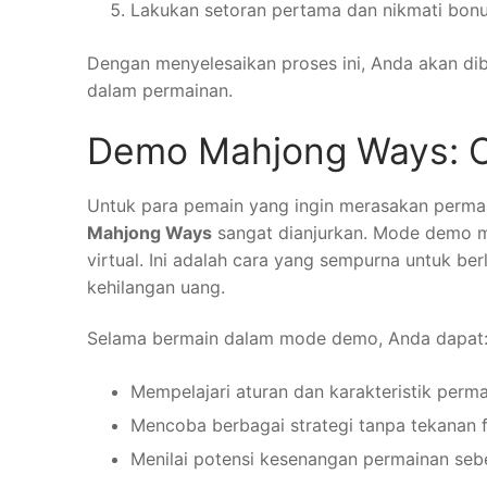
Lakukan setoran pertama dan nikmati bonu
Dengan menyelesaikan proses ini, Anda akan dib
dalam permainan.
Demo Mahjong Ways: 
Untuk para pemain yang ingin merasakan perm
Mahjong Ways
sangat dianjurkan. Mode demo 
virtual. Ini adalah cara yang sempurna untuk b
kehilangan uang.
Selama bermain dalam mode demo, Anda dapat
Mempelajari aturan dan karakteristik perma
Mencoba berbagai strategi tanpa tekanan fi
Menilai potensi kesenangan permainan se