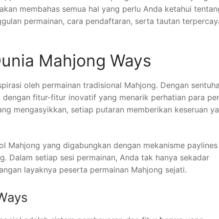
ita akan membahas semua hal yang perlu Anda ketahui tentan
ulan permainan, cara pendaftaran, serta tautan terpercay
Dunia Mahjong Ways
pirasi oleh permainan tradisional Mahjong. Dengan sentuh
engan fitur-fitur inovatif yang menarik perhatian para pe
ng mengasyikkan, setiap putaran memberikan keseruan y
mbol Mahjong yang digabungkan dengan mekanisme paylines
. Dalam setiap sesi permainan, Anda tak hanya sekadar
angan layaknya peserta permainan Mahjong sejati.
 Ways