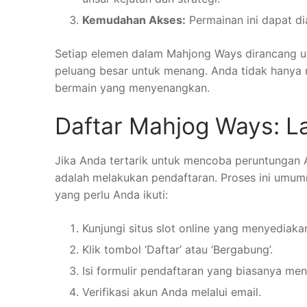
Kemudahan Akses:
Permainan ini dapat di
Setiap elemen dalam Mahjong Ways dirancang
peluang besar untuk menang. Anda tidak hanya
bermain yang menyenangkan.
Daftar Mahjog Ways: 
Jika Anda tertarik untuk mencoba peruntungan 
adalah melakukan pendaftaran. Proses ini umum
yang perlu Anda ikuti:
Kunjungi situs slot online yang menyediak
Klik tombol ‘Daftar’ atau ‘Bergabung’.
Isi formulir pendaftaran yang biasanya men
Verifikasi akun Anda melalui email.