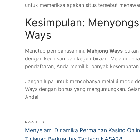
untuk memeriksa apakah situs tersebut menawa
Kesimpulan: Menyongs
Ways
Menutup pembahasan ini,
Mahjong Ways
bukan 
dengan keunikan dan kegembiraan. Melalui pena
pendaftaran, Anda memiliki banyak kesempatan
Jangan lupa untuk mencobanya melalui mode d
Ways dengan bonus yang menguntungkan. Selam
Anda!
Navigasi
PREVIOUS
Previous
pos
Menyelami Dinamika Permainan Kasino Onlin
post:
Tinjauan Berkualitas Tentang NASA28