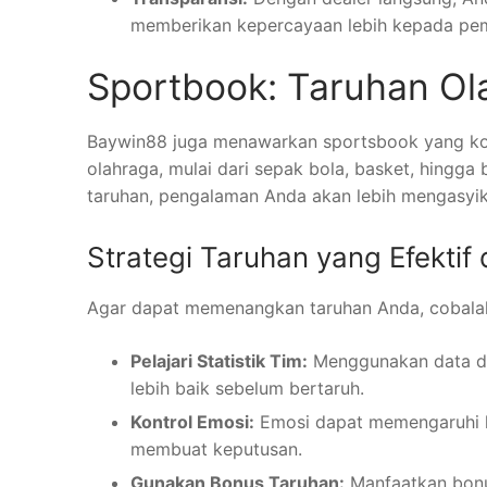
memberikan kepercayaan lebih kepada pem
Sportbook: Taruhan Ol
Baywin88 juga menawarkan sportsbook yang kom
olahraga, mulai dari sepak bola, basket, hingga 
taruhan, pengalaman Anda akan lebih mengasyi
Strategi Taruhan yang Efektif
Agar dapat memenangkan taruhan Anda, cobalah 
Pelajari Statistik Tim:
Menggunakan data da
lebih baik sebelum bertaruh.
Kontrol Emosi:
Emosi dapat memengaruhi keb
membuat keputusan.
Gunakan Bonus Taruhan:
Manfaatkan bonu