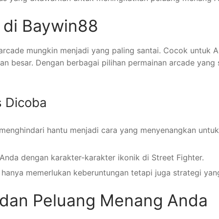
i di Baywin88
arcade mungkin menjadi yang paling santai. Cocok untuk 
nan besar. Dengan berbagai pilihan permainan arcade yang 
s Dicoba
enghindari hantu menjadi cara yang menyenangkan untuk
Anda dengan karakter-karakter ikonik di Street Fighter.
 hanya memerlukan keberuntungan tetapi juga strategi yang
 dan Peluang Menang Anda