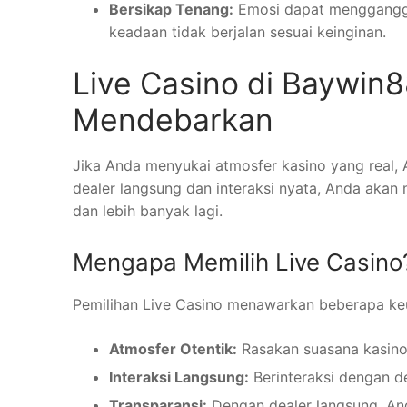
Bersikap Tenang:
Emosi dapat mengganggu 
keadaan tidak berjalan sesuai keinginan.
Live Casino di Baywin
Mendebarkan
Jika Anda menyukai atmosfer kasino yang real,
dealer langsung dan interaksi nyata, Anda akan 
dan lebih banyak lagi.
Mengapa Memilih Live Casino
Pemilihan Live Casino menawarkan beberapa ke
Atmosfer Otentik:
Rasakan suasana kasino
Interaksi Langsung:
Berinteraksi dengan d
Transparansi:
Dengan dealer langsung, And