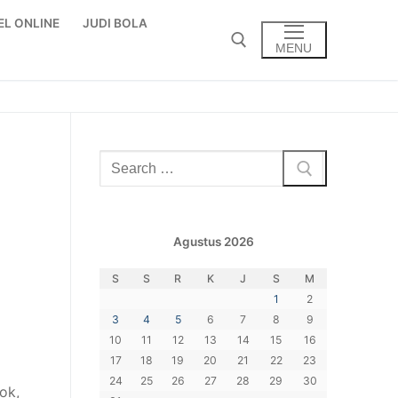
L ONLINE
JUDI BOLA
MENU
Cari:
Cari:
Agustus 2026
S
S
R
K
J
S
M
1
2
3
4
5
6
7
8
9
10
11
12
13
14
15
16
17
18
19
20
21
22
23
24
25
26
27
28
29
30
ok,