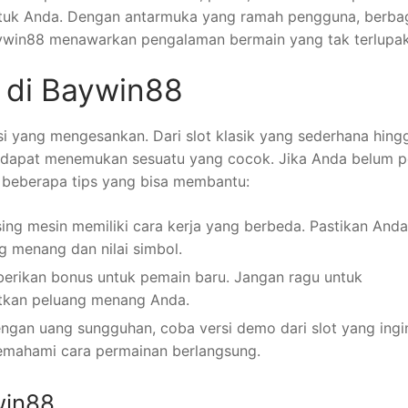
untuk Anda. Dengan antarmuka yang ramah pengguna, berba
ywin88 menawarkan pengalaman bermain yang tak terlupa
t di Baywin88
si yang mengesankan. Dari slot klasik yang sederhana hing
n dapat menemukan sesuatu yang cocok. Jika Anda belum p
h beberapa tips yang bisa membantu:
ng mesin memiliki cara kerja yang berbeda. Pastikan Anda
 menang dan nilai simbol.
rikan bonus untuk pemain baru. Jangan ragu untuk
tkan peluang menang Anda.
gan uang sungguhan, coba versi demo dari slot yang ingi
emahami cara permainan berlangsung.
win88