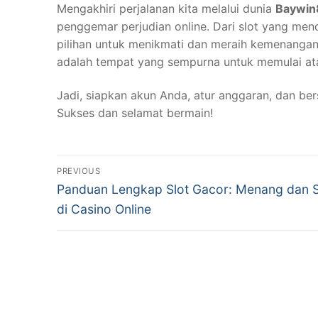
Mengakhiri perjalanan kita melalui dunia
Baywin
penggemar perjudian online. Dari slot yang men
pilihan untuk menikmati dan meraih kemenanga
adalah tempat yang sempurna untuk memulai atau
Jadi, siapkan akun Anda, atur anggaran, dan be
Sukses dan selamat bermain!
Navigasi
PREVIOUS
Previous
pos
Panduan Lengkap Slot Gacor: Menang dan S
post:
di Casino Online