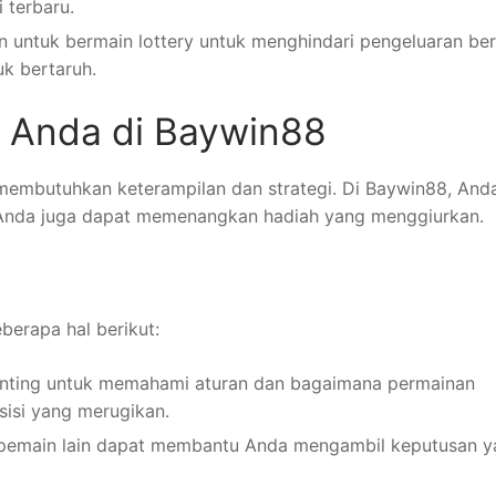
 terbaru.
 untuk bermain lottery untuk menghindari pengeluaran ber
uk bertaruh.
n Anda di Baywin88
membutuhkan keterampilan dan strategi. Di Baywin88, Anda
 Anda juga dapat memenangkan hadiah yang menggiurkan.
berapa hal berikut:
nting untuk memahami aturan dan bagaimana permainan
sisi yang merugikan.
pemain lain dapat membantu Anda mengambil keputusan y