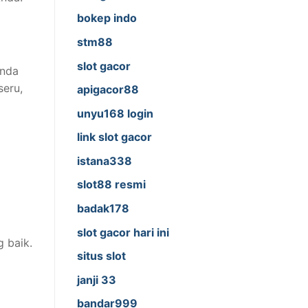
bokep indo
stm88
slot gacor
Anda
seru,
apigacor88
unyu168 login
link slot gacor
istana338
slot88 resmi
badak178
slot gacor hari ini
 baik.
situs slot
janji 33
bandar999