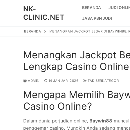
Lompat
NK-
BERANDA
JUDI ONLI
ke
CLINIC.NET
konten
JASA PBN JUDI
BERANDA
MENANGKAN JACKPOT BESAR DI BAYWIN88: 
Menangkan Jackpot Be
Lengkap Casino Online
ADMIN
14 JANUARI 2026
TAK BERKATEGORI
Mengapa Memilih Bayw
Casino Online?
Dalam dunia perjudian online,
Baywin88
muncul 
penggemar casino. Mungkin Anda sedang mencari