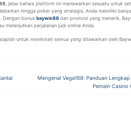
88
, jelas bahwa platform ini menawarkan sesuatu untuk set
debarkan hingga poker yang strategis, Anda memiliki bany
n. Dengan bonus
baywin88
dan promosi yang menarik, Ba
 melanjutkan perjalanan judi online Anda.
rsiaplah untuk menikmati semua yang ditawarkan oleh Bayw
Next
antai
Mengenal Vega168: Panduan Lengkap 
post:
Pemain Casino 