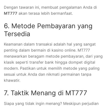
Dengan tawaran ini, membuat pengalaman Anda di
MT777
akan terasa lebih bermanfaat.
6. Metode Pembayaran yang
Tersedia
Keamanan dalam transaksi adalah hal yang sangat
penting dalam bermain di kasino online. MT777
menawarkan beragam metode pembayaran, dari yang
klasik seperti transfer bank hingga dompet digital
modern. Pastikan untuk memilih metode yang paling
sesuai untuk Anda dan nikmati permainan tanpa
khawatir.
7. Taktik Menang di MT777
Siapa yang tidak ingin menang? Meskipun perjudian