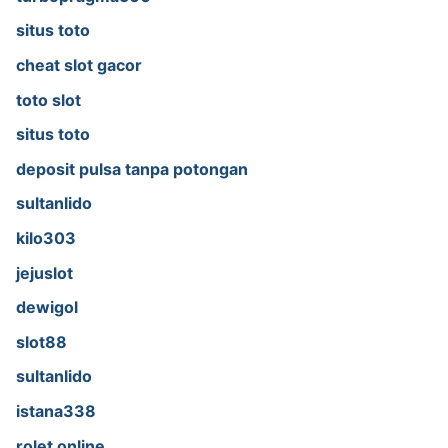
situs toto
cheat slot gacor
toto slot
situs toto
deposit pulsa tanpa potongan
sultanlido
kilo303
jejuslot
dewigol
slot88
sultanlido
istana338
rolet online