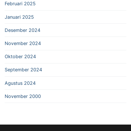
Februari 2025
Januari 2025
Desember 2024
November 2024
Oktober 2024
September 2024
Agustus 2024
November 2000