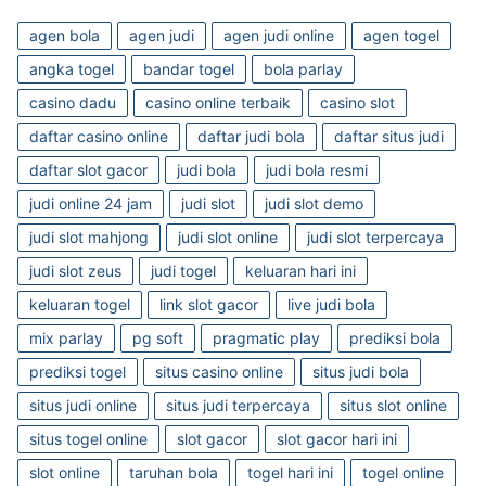
agen bola
agen judi
agen judi online
agen togel
angka togel
bandar togel
bola parlay
casino dadu
casino online terbaik
casino slot
daftar casino online
daftar judi bola
daftar situs judi
daftar slot gacor
judi bola
judi bola resmi
judi online 24 jam
judi slot
judi slot demo
judi slot mahjong
judi slot online
judi slot terpercaya
judi slot zeus
judi togel
keluaran hari ini
keluaran togel
link slot gacor
live judi bola
mix parlay
pg soft
pragmatic play
prediksi bola
prediksi togel
situs casino online
situs judi bola
situs judi online
situs judi terpercaya
situs slot online
situs togel online
slot gacor
slot gacor hari ini
slot online
taruhan bola
togel hari ini
togel online