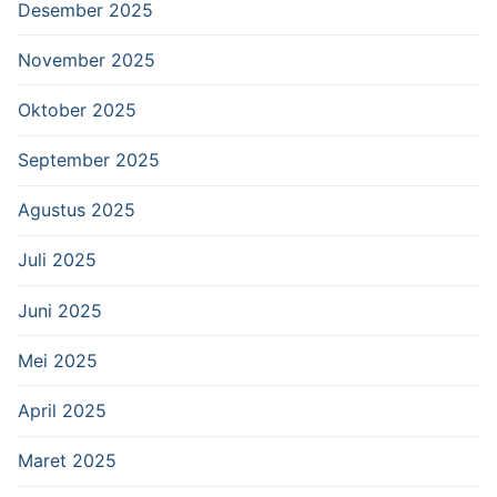
Desember 2025
November 2025
Oktober 2025
September 2025
Agustus 2025
Juli 2025
Juni 2025
Mei 2025
April 2025
Maret 2025