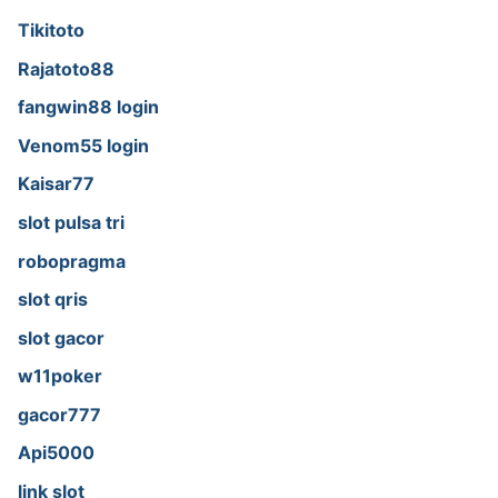
Tikitoto
Rajatoto88
fangwin88 login
Venom55 login
Kaisar77
slot pulsa tri
robopragma
slot qris
slot gacor
w11poker
gacor777
Api5000
link slot