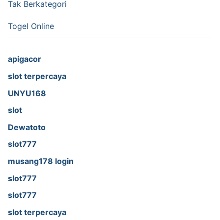
Tak Berkategori
Togel Online
apigacor
slot terpercaya
UNYU168
slot
Dewatoto
slot777
musang178 login
slot777
slot777
slot terpercaya