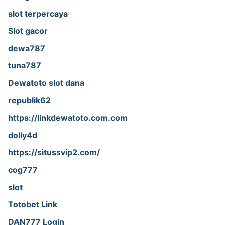
slot terpercaya
Slot gacor
dewa787
tuna787
Dewatoto slot dana
republik62
https://linkdewatoto.com.com
dolly4d
https://situssvip2.com/
cog777
slot
Totobet Link
DAN777 Login