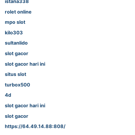
istana338
rolet online
mpo slot
kilo303
sultanlido
slot gacor
slot gacor hari ini
situs slot
turbox500
4d
slot gacor hari ini
slot gacor
https://64.49.14.88:808/