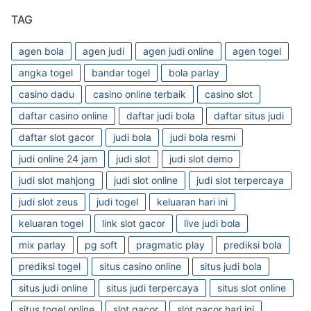
TAG
agen bola
agen judi
agen judi online
agen togel
angka togel
bandar togel
bola parlay
casino dadu
casino online terbaik
casino slot
daftar casino online
daftar judi bola
daftar situs judi
daftar slot gacor
judi bola
judi bola resmi
judi online 24 jam
judi slot
judi slot demo
judi slot mahjong
judi slot online
judi slot terpercaya
judi slot zeus
judi togel
keluaran hari ini
keluaran togel
link slot gacor
live judi bola
mix parlay
pg soft
pragmatic play
prediksi bola
prediksi togel
situs casino online
situs judi bola
situs judi online
situs judi terpercaya
situs slot online
situs togel online
slot gacor
slot gacor hari ini