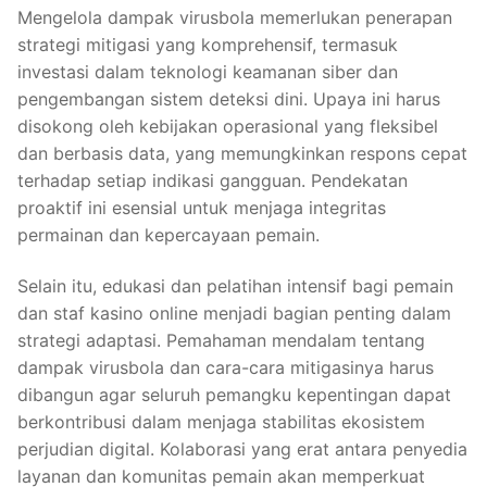
Mengelola dampak virusbola memerlukan penerapan
strategi mitigasi yang komprehensif, termasuk
investasi dalam teknologi keamanan siber dan
pengembangan sistem deteksi dini. Upaya ini harus
disokong oleh kebijakan operasional yang fleksibel
dan berbasis data, yang memungkinkan respons cepat
terhadap setiap indikasi gangguan. Pendekatan
proaktif ini esensial untuk menjaga integritas
permainan dan kepercayaan pemain.
Selain itu, edukasi dan pelatihan intensif bagi pemain
dan staf kasino online menjadi bagian penting dalam
strategi adaptasi. Pemahaman mendalam tentang
dampak virusbola dan cara-cara mitigasinya harus
dibangun agar seluruh pemangku kepentingan dapat
berkontribusi dalam menjaga stabilitas ekosistem
perjudian digital. Kolaborasi yang erat antara penyedia
layanan dan komunitas pemain akan memperkuat