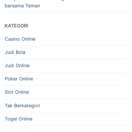
bersama Teman
KATEGORI
Casino Online
Judi Bola
Judi Online
Poker Online
Slot Online
Tak Berkategori
Togel Online