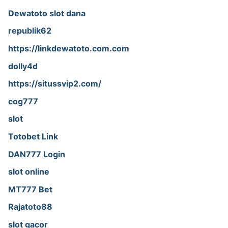
Dewatoto slot dana
republik62
https://linkdewatoto.com.com
dolly4d
https://situssvip2.com/
cog777
slot
Totobet Link
DAN777 Login
slot online
MT777 Bet
Rajatoto88
slot gacor