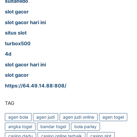
sultanlido
slot gacor
slot gacor hari ini
situs slot
turbox500
4d
slot gacor hari ini
slot gacor
https://64.49.14.88:808/
TAG
agen bola
agen judi
agen judi online
agen togel
angka togel
bandar togel
bola parlay
casino dadu
casino online terbaik
casino slot