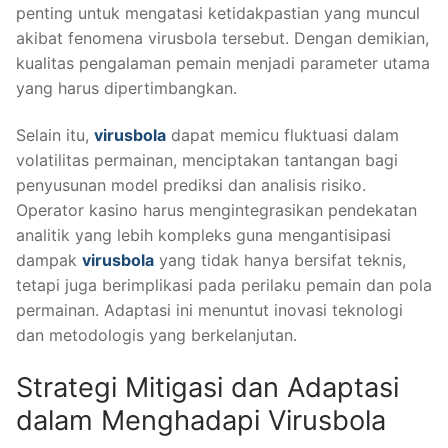
penting untuk mengatasi ketidakpastian yang muncul
akibat fenomena virusbola tersebut. Dengan demikian,
kualitas pengalaman pemain menjadi parameter utama
yang harus dipertimbangkan.
Selain itu,
virusbola
dapat memicu fluktuasi dalam
volatilitas permainan, menciptakan tantangan bagi
penyusunan model prediksi dan analisis risiko.
Operator kasino harus mengintegrasikan pendekatan
analitik yang lebih kompleks guna mengantisipasi
dampak
virusbola
yang tidak hanya bersifat teknis,
tetapi juga berimplikasi pada perilaku pemain dan pola
permainan. Adaptasi ini menuntut inovasi teknologi
dan metodologis yang berkelanjutan.
Strategi Mitigasi dan Adaptasi
dalam Menghadapi Virusbola