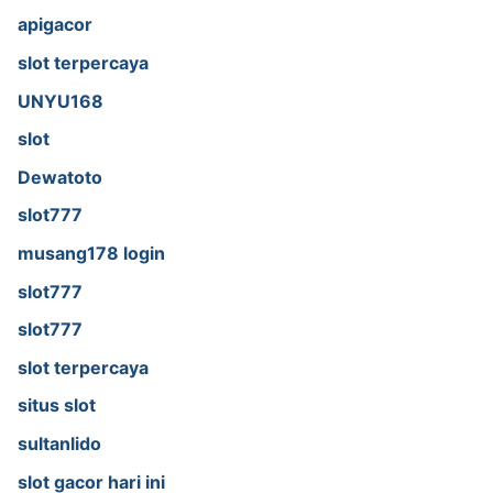
apigacor
slot terpercaya
UNYU168
slot
Dewatoto
slot777
musang178 login
slot777
slot777
slot terpercaya
situs slot
sultanlido
slot gacor hari ini