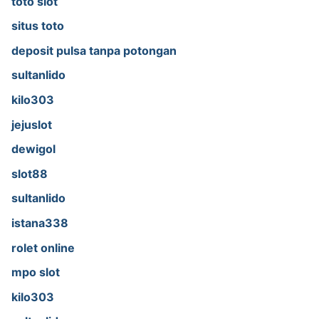
toto slot
situs toto
deposit pulsa tanpa potongan
sultanlido
kilo303
jejuslot
dewigol
slot88
sultanlido
istana338
rolet online
mpo slot
kilo303