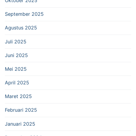
Oktober 2025
September 2025
Agustus 2025
Juli 2025
Juni 2025
Mei 2025
April 2025
Maret 2025
Februari 2025
Januari 2025