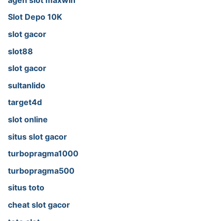
Slot Depo 10K
slot gacor
slot88
slot gacor
sultanlido
target4d
slot online
situs slot gacor
turbopragma1000
turbopragma500
situs toto
cheat slot gacor