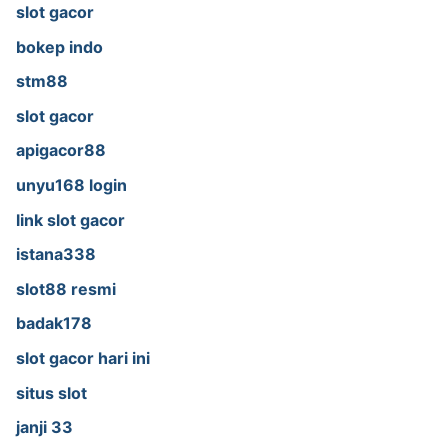
slot gacor
bokep indo
stm88
slot gacor
apigacor88
unyu168 login
link slot gacor
istana338
slot88 resmi
badak178
slot gacor hari ini
situs slot
janji 33