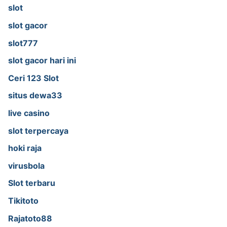
slot
slot gacor
slot777
slot gacor hari ini
Ceri 123 Slot
situs dewa33
live casino
slot terpercaya
hoki raja
virusbola
Slot terbaru
Tikitoto
Rajatoto88