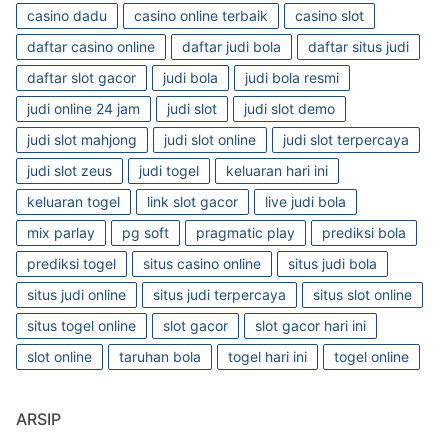
casino dadu
casino online terbaik
casino slot
daftar casino online
daftar judi bola
daftar situs judi
daftar slot gacor
judi bola
judi bola resmi
judi online 24 jam
judi slot
judi slot demo
judi slot mahjong
judi slot online
judi slot terpercaya
judi slot zeus
judi togel
keluaran hari ini
keluaran togel
link slot gacor
live judi bola
mix parlay
pg soft
pragmatic play
prediksi bola
prediksi togel
situs casino online
situs judi bola
situs judi online
situs judi terpercaya
situs slot online
situs togel online
slot gacor
slot gacor hari ini
slot online
taruhan bola
togel hari ini
togel online
ARSIP