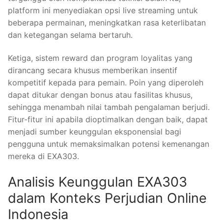
platform ini menyediakan opsi live streaming untuk
beberapa permainan, meningkatkan rasa keterlibatan
dan ketegangan selama bertaruh.
Ketiga, sistem reward dan program loyalitas yang
dirancang secara khusus memberikan insentif
kompetitif kepada para pemain. Poin yang diperoleh
dapat ditukar dengan bonus atau fasilitas khusus,
sehingga menambah nilai tambah pengalaman berjudi.
Fitur-fitur ini apabila dioptimalkan dengan baik, dapat
menjadi sumber keunggulan eksponensial bagi
pengguna untuk memaksimalkan potensi kemenangan
mereka di EXA303.
Analisis Keunggulan EXA303
dalam Konteks Perjudian Online
Indonesia