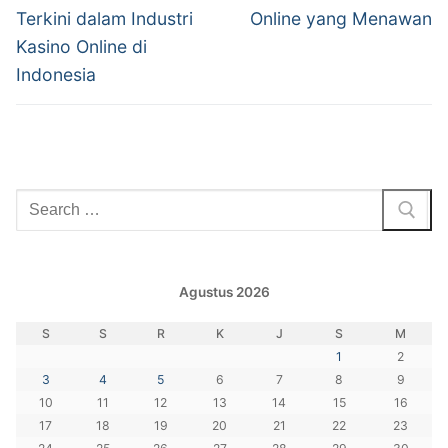
Terkini dalam Industri
Online yang Menawan
Kasino Online di
Indonesia
Cari:
Agustus 2026
S
S
R
K
J
S
M
1
2
3
4
5
6
7
8
9
10
11
12
13
14
15
16
17
18
19
20
21
22
23