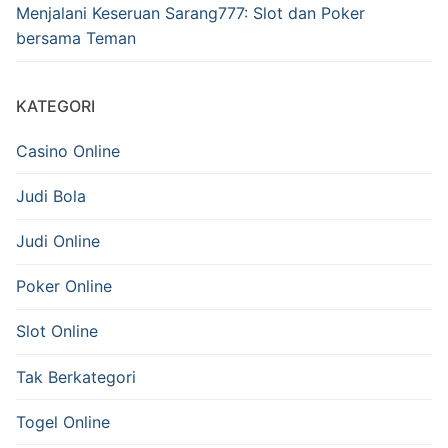
Menjalani Keseruan Sarang777: Slot dan Poker
bersama Teman
KATEGORI
Casino Online
Judi Bola
Judi Online
Poker Online
Slot Online
Tak Berkategori
Togel Online