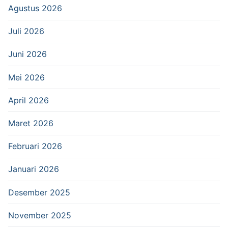
Agustus 2026
Juli 2026
Juni 2026
Mei 2026
April 2026
Maret 2026
Februari 2026
Januari 2026
Desember 2025
November 2025