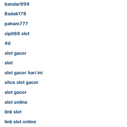
bandar999
Badak178
paham777
cipit88 slot
4d
slot gacor
slot
slot gacor hari ini
situs slot gacor
slot gacor
slot online
link slot
link slot online