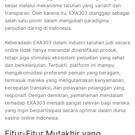
besar melalui mekanisme taruhan yang variatif dan
transparan. Oleh karena itu, EXA303 dianggap sebagai
salah satu pionir dalam mengubah paradigma
perjudian daring di Indonesia.
Keberadaan EXA303 dalam industri taruhan judi secara
online tidak hanya menandai diversifikasi produk,
tetapi juga stimulasi ekosistem perjudian yang sehat
dan berkelanjutan. Terbukti, platform ini mampu
mengakomodasi preferensi pemain yang beragam,
termasuk mereka yang mengutamakan kenyamanan,
kecepatan transaksi, dan pelayanan pelanggan yang
responsif. Dengan demikian, pemahaman mendalam
terhadap EXA303 menjadi sangat relevan bagi mereka
yang ingin berpartisipasi secara optimal dalam dunia
kasino online Indonesia.
Fitur-Fitur Mutakhir yang